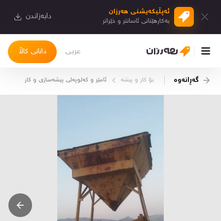
ئەپڵیكەیشنی هەرزان
دابەزاندن
بەكارهێنانی ئاسانتر و خێراتر
عربی
دانانی کاڵا
گەڕانەوە
بۆ كار و پیشە
ئامێر و كەلوپەلی پیشەسازی و كار
چوونەژوورەوە
کاڵاکانم
دیاریکراوەکانم
دوا بینراوەکان
چات