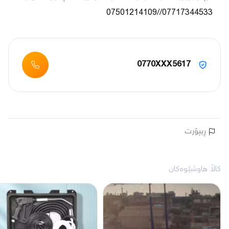
07717344533//07501214109
0770XXX5617
ڕیپۆرت
کاڵا هاوشێوەکان