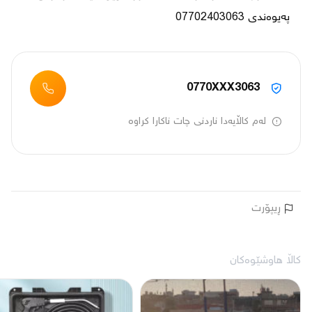
پەیوەندی 07702403063

0770XXX3063
لەم کاڵایەدا ناردنی چات ناکارا کراوە
ڕیپۆرت
کاڵا هاوشێوەکان