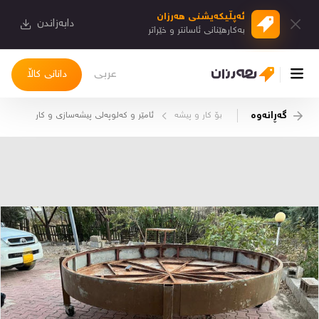
ئەپڵیكەیشنی هەرزان
دابەزاندن
بەكارهێنانی ئاسانتر و خێراتر
عربی
دانانی کاڵا
گەڕانەوە
بۆ كار و پیشە
ئامێر و كەلوپەلی پیشەسازی و كار
چوونەژوورەوە
کاڵاکانم
دیاریکراوەکانم
دوا بینراوەکان
چات