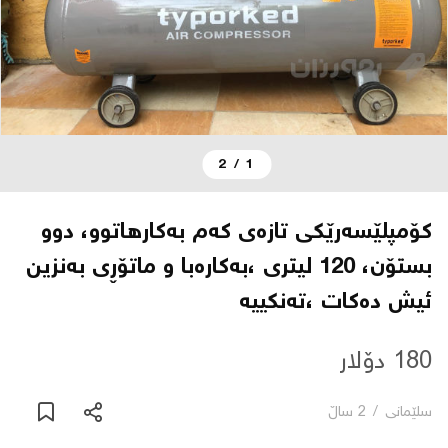
دەربارە
پەیوەندی
2
/
1
یاساکان
بڵاگ
کۆمپلێسەرێکی تازەی کەم بەکارهاتوو، دوو
بستۆن، 120 لیتری ،بەکارەبا و ماتۆڕی بەنزین
شۆپەکان
ئیش دەکات ،تەنکییە
عربی
180 دۆلار
سلێمانی
/
2 ساڵ