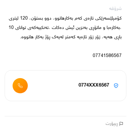
شرۆڤە
کۆمپلێسەرێکی تازەی کەم بەکارهاتوو، دوو بستۆن، 120 لیتری 
،بەکارەبا و ماتۆڕی بەنزین ئیش دەکات ،تەنکییەکەی توانای 10 
07741586567 
0774XXX6567
ڕیپۆرت