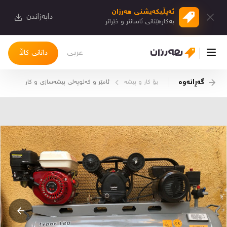
ئەپڵیكەیشنی هەرزان
دابەزاندن
بەكارهێنانی ئاسانتر و خێراتر
عربی
دانانی کاڵا
گەڕانەوە
بۆ كار و پیشە
ئامێر و كەلوپەلی پیشەسازی و كار
چوونەژوورەوە
کاڵاکانم
دیاریکراوەکانم
دوا بینراوەکان
چات