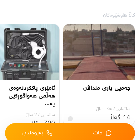
کاڵا هاوشێوەکان
جەمپی یاری منداڵان
ئامێری پاککردنەوەی
هەڵمی هەواگۆڕکێی
پە...
سلێمانی
/
یه‌ك ساڵ
سلێمانی
/
2 ساڵ
14 گەڵا
700 دۆلار
چات
پەیوەندی