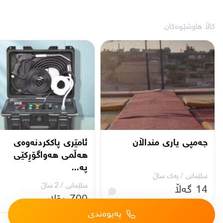
کاڵا هاوشێوەکان
جەمپی یاری منداڵان
ئامێری پاککردنەوەی
هەڵمی هەواگۆڕکێی
پە...
سلێمانی
/
یه‌ك ساڵ
سلێمانی
/
2 ساڵ
14 گەڵا
700 دۆلار
پەیوەندی