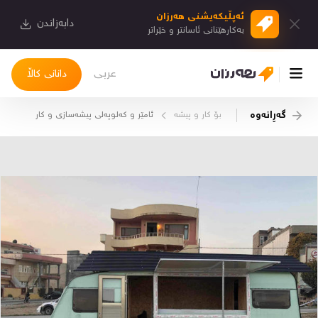
ئەپڵیكەیشنی هەرزان
دابەزاندن
بەكارهێنانی ئاسانتر و خێراتر
عربی
دانانی کاڵا
گەڕانەوە
بۆ كار و پیشە
ئامێر و كەلوپەلی پیشەسازی و كار
چوونەژوورەوە
کاڵاکانم
دیاریکراوەکانم
دوا بینراوەکان
چات