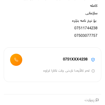
07503077757
0751XXX4238
لەم کاڵایەدا ناردنی چات ناکارا کراوە
ڕیپۆرت