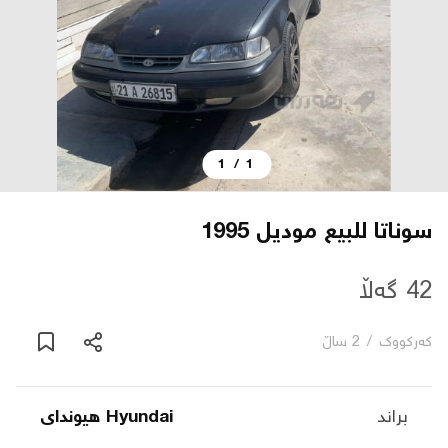
دەربارە
پەیوەندی
1
/
1
یاساکان
بڵاگ
سوناتا للبيع موديل 1995
شۆپەکان
42 گەڵا
کەرکووک
/
2 ساڵ
عربی
براند
Hyundai هیوندای