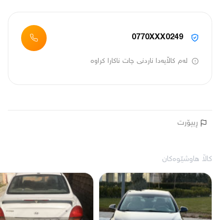
0770XXX0249
لەم کاڵایەدا ناردنی چات ناکارا کراوە
ڕیپۆرت
کاڵا هاوشێوەکان