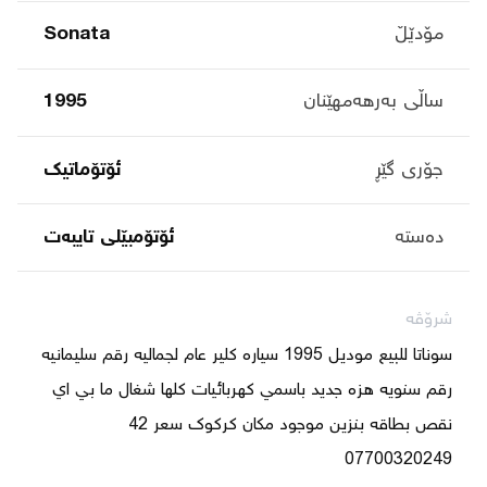
مۆدێڵ
Sonata
ساڵی بەرهەمهێنان
1995
جۆری گێڕ
ئۆتۆماتیک
دەستە
ئۆتۆمبێلی تایبه‌ت
شرۆڤە
سوناتا للبيع موديل 1995 سياره كلير عام لجماليه رقم سليمانيه 
رقم سنويه هزه جديد باسمي كهربائيات كلها شغال ما بي اي 
07700320249