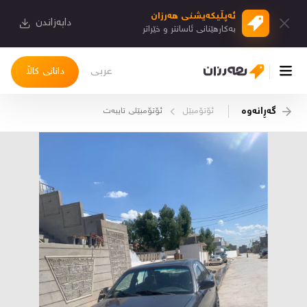
ئەپڵیكەیشنی هەرزان
دابەزاندن
بەكارهێنانی ئاسانتر و خێراتر
عربی
دانانی کاڵا
گەڕانەوە
ئۆتۆمبێل
ئۆتۆمبێلی تایبه‌ت
چوونەژوورەوە
کاڵاکانم
دیاریکراوەکانم
دوا بینراوەکان
چات