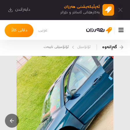
ئەپڵیكەیشنی هەرزان
دابەزاندن
بەكارهێنانی ئاسانتر و خێراتر
عربی
دانانی کاڵا
گەڕانەوە
ئۆتۆمبێل
ئۆتۆمبێلی تایبه‌ت
چوونەژوورەوە
کاڵاکانم
دیاریکراوەکانم
دوا بینراوەکان
چات