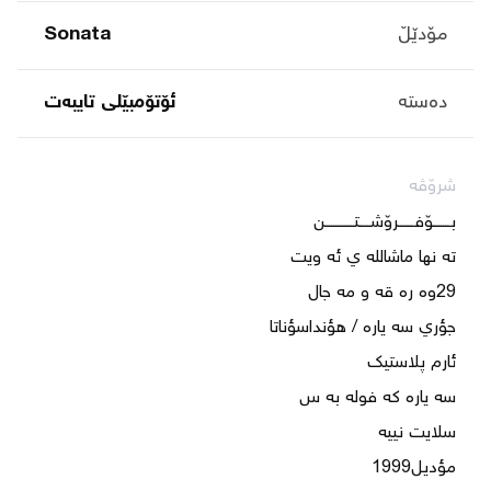
مۆدێڵ
Sonata
دەستە
ئۆتۆمبێلی تایبه‌ت
شرۆڤە