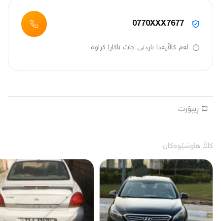
0770XXX7677
لەم کاڵایەدا ناردنی چات ناکارا کراوە
ڕیپۆرت
کاڵا هاوشێوەکان