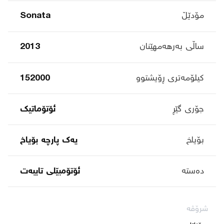
مۆدێڵ
Sonata
ساڵی بەرهەمهێنان
2013
کیلۆمەتری ڕۆیشتوو
152000
جۆری گێڕ
ئۆتۆماتیک
بۆیاخ
یەک پارچە بۆیاخ
دەستە
ئۆتۆمبێلی تایبه‌ت
شرۆڤە