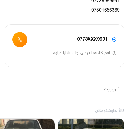
07501656369
0773XXX9991
لەم کاڵایەدا ناردنی چات ناکارا کراوە
ڕیپۆرت
کاڵا هاوشێوەکان