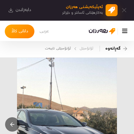
ئەپڵیكەیشنی هەرزان
دابەزاندن
بەكارهێنانی ئاسانتر و خێراتر
عربی
دانانی کاڵا
گەڕانەوە
ئۆتۆمبێل
ئۆتۆمبێلی تایبه‌ت
چوونەژوورەوە
کاڵاکانم
دیاریکراوەکانم
دوا بینراوەکان
چات