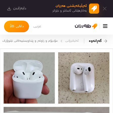
ئەپڵیكەیشنی هەرزان
دابەزاندن
بەكارهێنانی ئاسانتر و خێراتر
عربی
دانانی کاڵا
گەڕانەوە
ئەلیکترۆنـی
مۆدیۆم و راوتەر و پێداویستییەكانی نێتوۆرك
چوونەژوورەوە
کاڵاکانم
دیاریکراوەکانم
دوا بینراوەکان
چات