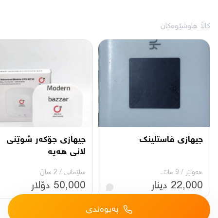
کاڵا هاوشێوەکان
جیهازی فاستلینک
جیهازی جۆکەر شوێنی
لانی هەیە
هەولێر
/
9 مانگ
سلێمانی
/
2 ساڵ
22,000 دینار
50,000 دۆلار
پەیوەندی