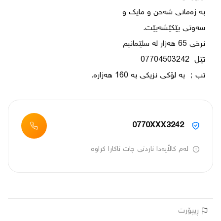
تب； بە لۆکی نزیکی بە 160 هەزارە.
0770XXX3242
لەم کاڵایەدا ناردنی چات ناکارا کراوە
ڕیپۆرت