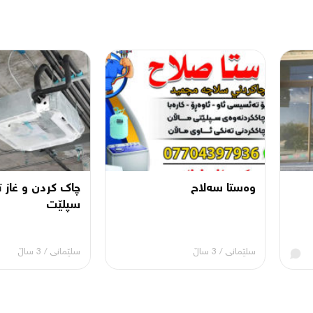
وەستا سەلاح
چاک کردن و غاز ت
سپلێت
سلێمانی
/
3 ساڵ
سلێمانی
/
3 ساڵ