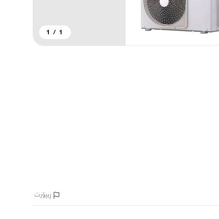
1
/
1
ڕیپۆرت