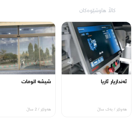
کاڵا هاوشێوەکان
ئەندازیار ئاریا
شیشه اتومات
هەولێر
/
یه‌ك ساڵ
هەولێر
/
2 ساڵ