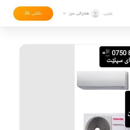
عربی
دانانی کاڵا
هەرزانی من