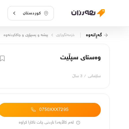
کوردستان
گەڕانەوە
خزمەتگوزاری
پیشە و پسپۆڕی و چاککردنەوە
وەستای سپڵیت
سلێمانی
/
3 ساڵ
0750XXX7295
لەم کاڵایەدا ناردنی چات ناکارا کراوە