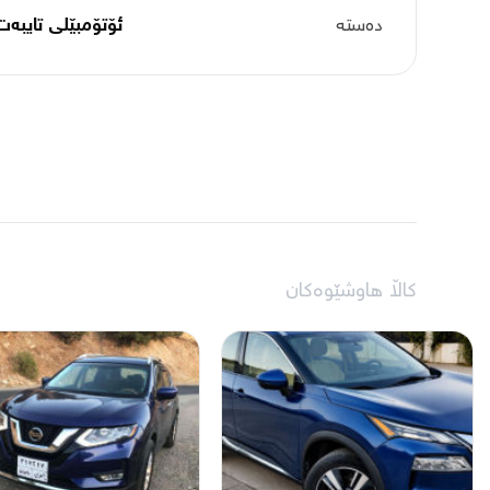
دەستە
ئۆتۆمبێلی تایبه‌ت
کاڵا هاوشێوەکان