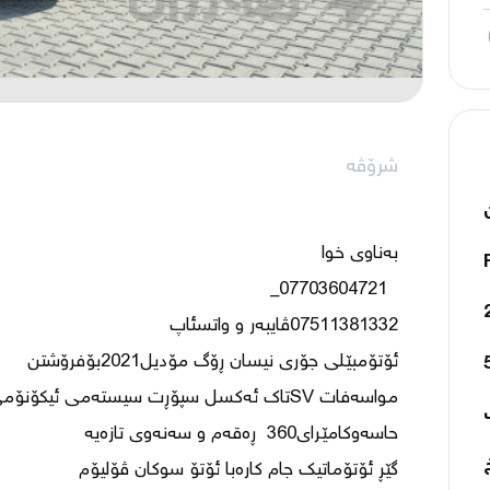
شرۆڤە