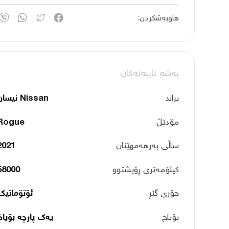
هاوبەشکردن:
بەشە تایبەتەکان
براند
Nissan نیسان
مۆدێڵ
Rogue
ساڵی بەرهەمهێنان
2021
کیلۆمەتری ڕۆیشتوو
58000
جۆری گێڕ
ئۆتۆماتیک
بۆیاخ
یەک پارچە بۆیاخ