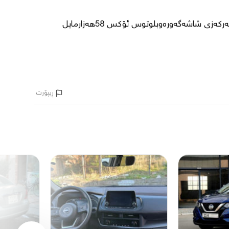
1پارچەو4پەڵەبۆیاغە کوشن جلد تەبریدساردوگەرم تەبریدمەرکەزی شاشەگەورەوبلوتوس ئۆکس 58هەزارمایل 
ڕیپۆرت