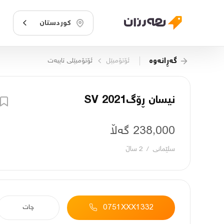
کوردستان
گەڕانەوە
ئۆتۆمبێل
ئۆتۆمبێلی تایبه‌ت
نیسان ڕۆگ2021 SV
238,000 گەڵا
سلێمانی
/
2 ساڵ
0751XXX1332
چات