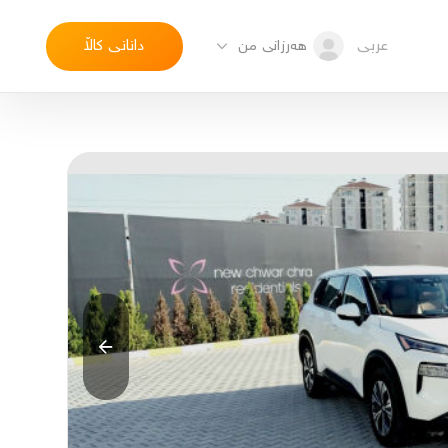
عربی
دانانی کاڵا
هەرزانی من