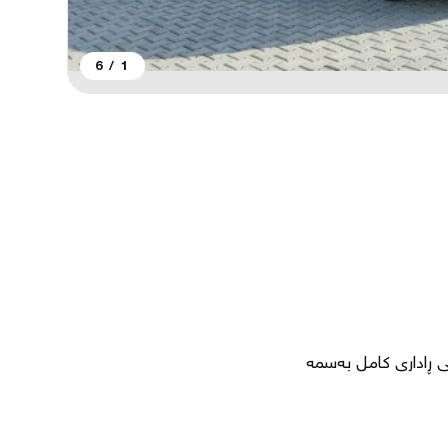
6
/
1