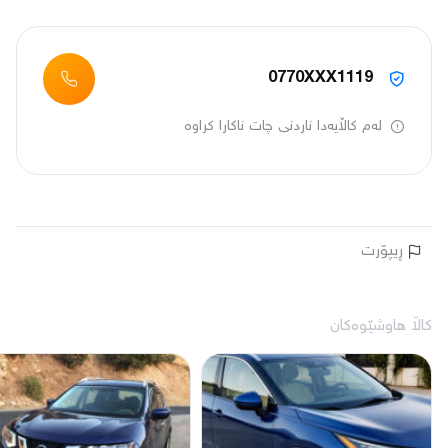
0770XXX1119
لەم کاڵایەدا ناردنی چات ناکارا کراوە
ڕیپۆرت
کاڵا هاوشێوەکان