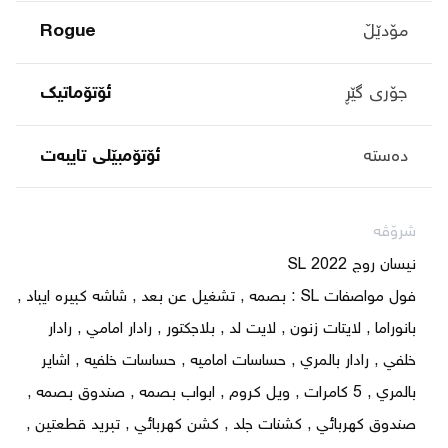
مۆدێڵ
Rogue
جۆری گێڕ
ئۆتۆماتیک
دەستە
ئۆتۆمبێلی تایبه‌ت
شرۆڤە
فول مواصفات SL : بصمه , تشغيل عن بعد , شاشه كبيره ايباد , 
بانوراما , لايتات زنون , لايت لد , بلاجكتور , رادار امامي , رادار 
خلفي , رادار بالمري , حساسات اماميه , حساسات خلفيه , اشاير 
بالمري , 5 كامرات , ويل كروم , ابواب بصمه , صندوق بصمه , 
صندوق كهربائي , كشنات جلد , كشن كهربائي , تبريد قطعتين , 