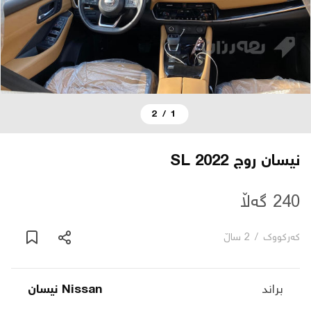
دەربارە
پەیوەندی
2
/
1
یاساکان
بڵاگ
نيسان روج 2022 SL
شۆپەکان
240 گەڵا
کەرکووک
/
2 ساڵ
عربی
براند
Nissan نیسان