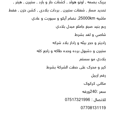
بريك بصمه , اوتو هولد , كشنات حار و بارد , ستيرن , هيتر , 
تحديد مسار , شفتات ستيرن , بردات بلادى , كشن خزن , فقط 
07708131119