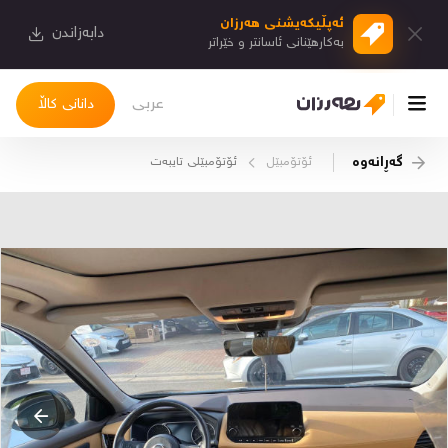
ئەپڵیكەیشنی هەرزان
دابەزاندن
بەكارهێنانی ئاسانتر و خێراتر
عربی
دانانی کاڵا
گەڕانەوە
ئۆتۆمبێل
ئۆتۆمبێلی تایبه‌ت
چوونەژوورەوە
کاڵاکانم
دیاریکراوەکانم
دوا بینراوەکان
چات