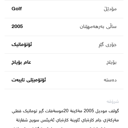
مۆدێڵ
Golf
ساڵی بەرهەمهێنان
2005
جۆری گێڕ
ئۆتۆماتیک
بۆیاخ
عام بۆیاخ
دەستە
ئۆتۆمبێلی تایبه‌ت
شرۆڤە
گولف موديل 2005 مةكينة 20موسةفات گير توماتيك قفلي 
مةركةزي جام كارةباي ئاوينة كارةباي ئةبيئس سويج شقارتة 