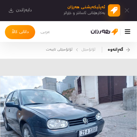
ئەپڵیكەیشنی هەرزان
دابەزاندن
بەكارهێنانی ئاسانتر و خێراتر
عربی
دانانی کاڵا
گەڕانەوە
ئۆتۆمبێل
ئۆتۆمبێلی تایبه‌ت
چوونەژوورەوە
کاڵاکانم
دیاریکراوەکانم
دوا بینراوەکان
چات