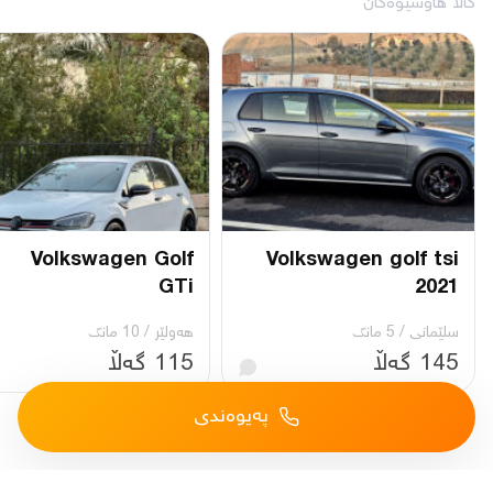
کاڵا هاوشێوەکان
Volkswagen Golf
Volkswagen golf tsi
GTi
2021
سلێمانی
/
5 مانگ
هەولێر
/
10 مانگ
145 گەڵا
115 گەڵا
پەیوەندی