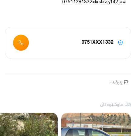
0751XXX1332
ڕیپۆرت
کاڵا هاوشێوەکان