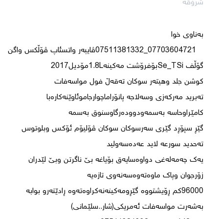
شرۆڤە
   07703604721_07511381332ڤایبەر واتسئاپ ڤۆڵکس واگن 
گێڕ سپۆڕد گێری سەرسوکان سوکان ڤۆلیۆم ئۆکس وبلوتوس 
یەك چەمەلەغی دواوەسایەق بۆیاغە بێ ناگرتن وبێ لێدران 
96000کم ڕۆیشتووە گێڕومەکینەنەکراوەتەوە ڕادێتەرو بوابە 