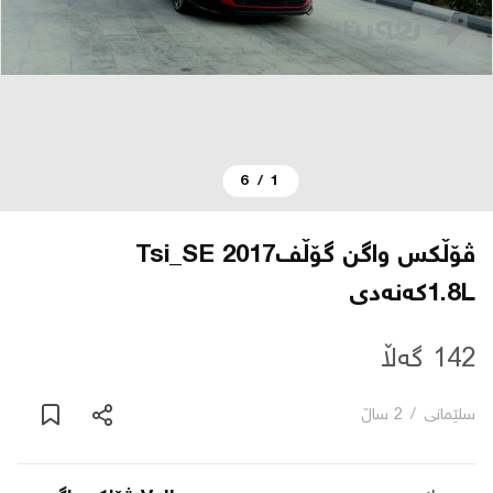
دەربارە
پەیوەندی
6
/
1
یاساکان
بڵاگ
ڤۆڵکس واگن گۆڵفTsi_SE 2017
1.8Lکەنەدی
شۆپەکان
142 گەڵا
عربی
سلێمانی
/
2 ساڵ