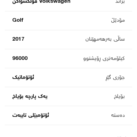
براند
Volkswagen ڤۆلکسواگن
مۆدێڵ
Golf
ساڵی بەرهەمهێنان
2017
کیلۆمەتری ڕۆیشتوو
96000
جۆری گێڕ
ئۆتۆماتیک
بۆیاخ
یەک پارچە بۆیاخ
دەستە
ئۆتۆمبێلی تایبه‌ت