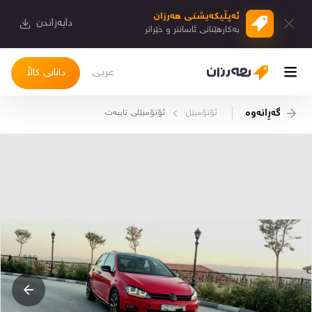
ئەپڵیكەیشنی هەرزان
دابەزاندن
بەكارهێنانی ئاسانتر و خێراتر
عربی
دانانی کاڵا
گەڕانەوە
ئۆتۆمبێل
ئۆتۆمبێلی تایبه‌ت
چوونەژوورەوە
کاڵاکانم
دیاریکراوەکانم
دوا بینراوەکان
چات