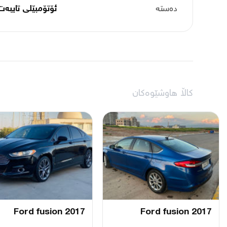
دەستە
ئۆتۆمبێلی تایبه‌ت
کاڵا هاوشێوەکان
Ford fusion 2017
Ford fusion 2017