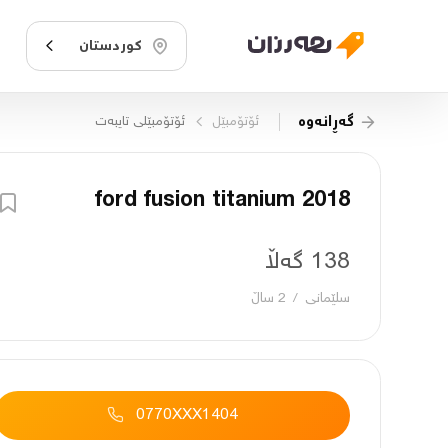
کوردستان
گەڕانەوە
ئۆتۆمبێل
ئۆتۆمبێلی تایبه‌ت
ford fusion titanium 2018
138 گەڵا
سلێمانی
/
2 ساڵ
0770XXX1404