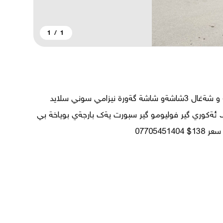
1
/
1
ford fusion titanium 2018 قةبات مواسةفات بةسمة و شةغال 3شاشةو شاشة گةورة نيزامي سوني سلايد 
كوشن جلدو هيتةرو كارةباو ميميوري ناوي بة حةوت رةنگ ئةكوري گير فوليومو گير سبورت يةك بارجةي بوياخة بي 
077054