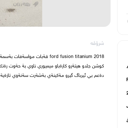
شرۆڤە
دةعم بي ئيرباگ گيرو مةكينةي بةشةرت سةنةوي تازةية سعر 138$ 51404