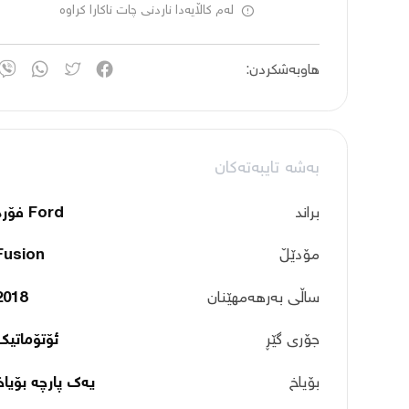
لەم کاڵایەدا ناردنی چات ناکارا کراوە
هاوبەشکردن:
بەشە تایبەتەکان
براند
Ford فۆرد
مۆدێڵ
Fusion
ساڵی بەرهەمهێنان
2018
جۆری گێڕ
ئۆتۆماتیک
بۆیاخ
یەک پارچە بۆیاخ