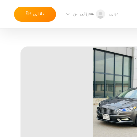
عربی
دانانی کاڵا
هەرزانی من