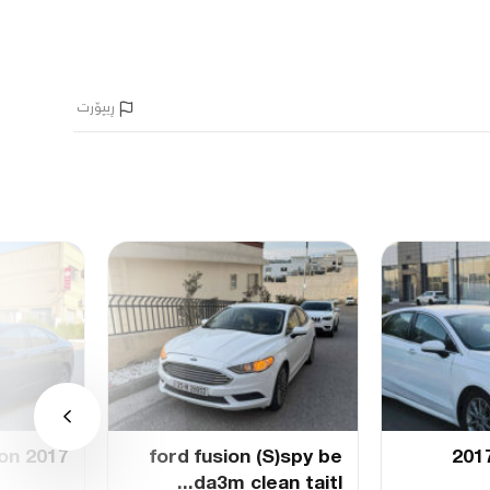
ڕیپۆرت
ion 2017
ford fusion (S)spy be
da3m clean taitl...