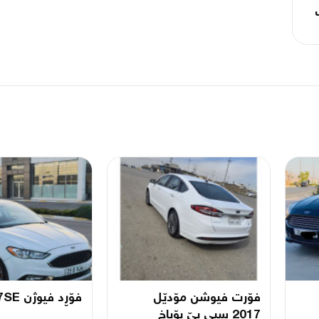
فۆرت فیوشن مۆدێل
فۆڕد فیوژن 2017SE
2017 سپی بێ بۆیاخ