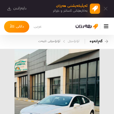
ئەپڵیكەیشنی هەرزان
دابەزاندن
بەكارهێنانی ئاسانتر و خێراتر
عربی
دانانی کاڵا
گەڕانەوە
ئۆتۆمبێل
ئۆتۆمبێلی تایبه‌ت
چوونەژوورەوە
کاڵاکانم
دیاریکراوەکانم
دوا بینراوەکان
چات