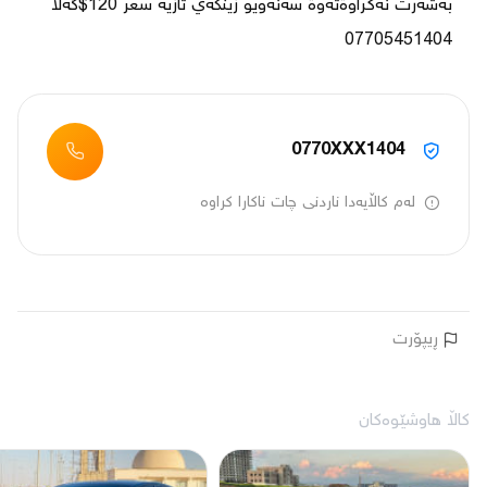
بةشةرت نةكراوةتةوة سةنةويو زينكةي تازية سعر 120$گةلا 
07705451404
0770XXX1404
لەم کاڵایەدا ناردنی چات ناکارا کراوە
ڕیپۆرت
کاڵا هاوشێوەکان