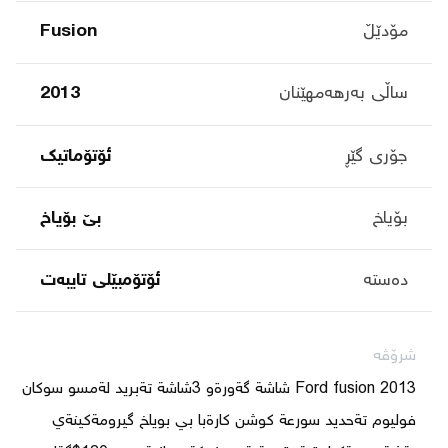
مۆدێڵ
Fusion
ساڵی بەرهەمهێنان
2013
جۆری گێڕ
ئۆتۆماتیک
بۆیاخ
بێ بۆیاخ
دەستە
ئۆتۆمبێلی تایبه‌ت
شرۆڤە
Ford fusion 2013 شاشة گةورةو 3شاشة تةبريد لةمسو سوكان 
فوليوم تةحديد سورعة كوشن كارةبا بي بوياخ گيرومةكينةي 