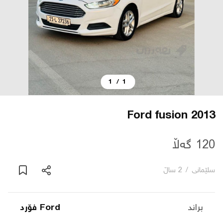
دەربارە
پەیوەندی
1
/
1
یاساکان
بڵاگ
Ford fusion 2013
شۆپەکان
120 گەڵا
سلێمانی
/
2 ساڵ
عربی
براند
Ford فۆرد