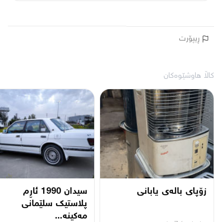
ڕیپۆرت
کاڵا هاوشێوەکان
زۆپای بالەی یابانی
سیدان 1990 ئاڕم
پلاستیك سلێمانی
مەکینە...