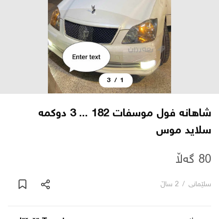
دەربارە
پەیوەندی
3
/
1
یاساکان
بڵاگ
شاهانه فول موسفات 182 ... 3 دوكمه
سلايد موس
شۆپەکان
80 گەڵا
عربی
سلێمانی
/
2 ساڵ