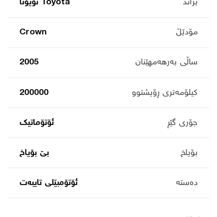
براند
Toyota تۆیۆتا
مۆدێڵ
Crown
ساڵی بەرهەمهێنان
2005
کیلۆمەتری ڕۆیشتوو
200000
جۆری گێڕ
ئۆتۆماتیک
بۆیاخ
بێ بۆیاخ
دەستە
ئۆتۆمبێلی تایبه‌ت