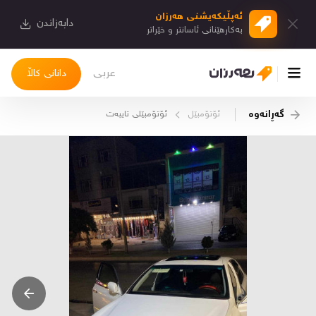
ئەپڵیكەیشنی هەرزان
دابەزاندن
بەكارهێنانی ئاسانتر و خێراتر
عربی
دانانی کاڵا
گەڕانەوە
ئۆتۆمبێل
ئۆتۆمبێلی تایبه‌ت
چوونەژوورەوە
کاڵاکانم
دیاریکراوەکانم
دوا بینراوەکان
چات