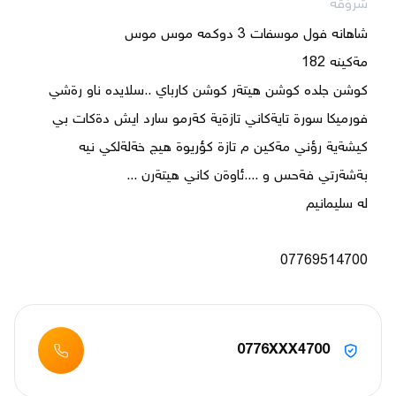
شرۆڤە
كوشن جلده كوشن هيتةر كوشن كارباي ..سلايده ناو رةشي 
فورميكا سورة تايةكاني تازةية كةرمو سارد ايش دةكات بي 
07769514700
0776XXX4700