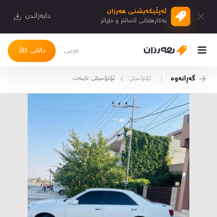
ئەپڵیكەیشنی هەرزان
دابەزاندن
بەكارهێنانی ئاسانتر و خێراتر
عربی
دانانی کاڵا
گەڕانەوە
ئۆتۆمبێل
ئۆتۆمبێلی تایبه‌ت
چوونەژوورەوە
کاڵاکانم
دیاریکراوەکانم
دوا بینراوەکان
چات