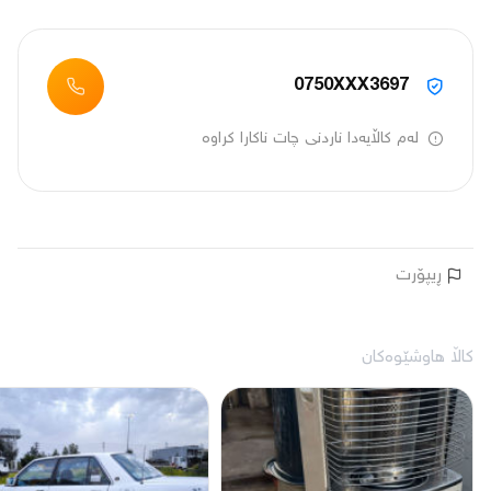
0750XXX3697
لەم کاڵایەدا ناردنی چات ناکارا کراوە
ڕیپۆرت
کاڵا هاوشێوەکان