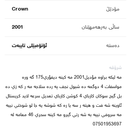
مۆدێڵ
Crown
ساڵی بەرهەمهێنان
2001
دەستە
ئۆتۆمبێلی تایبه‌ت
شرۆڤە
مه ليكه براوه مؤديل2001 مه كينه ديفؤري175 گه وره 
مواسفات 4 دوگمه ده شبول نجف په رده سلاجه مه ر كه زي ده 
بل گيج سوكان كارباي 4 كوشن كارباي تعديل سرعه لايد كريستال 
ئاوينه شه فت و هيته ر سه يا ره كه شوشه يه جا لو شوختي نييه 
مه سروفي نييه به شه رتي گيرو مه كينه سحري 46 معامه له 
07501953697