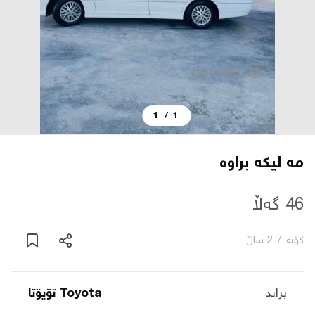
دەربارە
پەیوەندی
1
/
1
یاساکان
بڵاگ
مه ليكه براوه
شۆپەکان
46 گەڵا
کۆیە
/
2 ساڵ
عربی
براند
Toyota تۆیۆتا