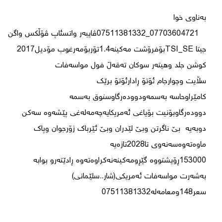
   07703604721_07511381332ڤایبەر واتسئاپ ڤۆڵکس واگن 
دوودەرگاوبۆنیت بۆیاغی ئەمریکایەچەمەلەغی پێشەوە سەکن 
دوبەیە  بێ ناگرتن وبێ لێدران وبێ ئێرباک زۆرجوان وپاك 
153000ڕۆیشتووە گێڕومەکینەنەکراوەتەوە ڕادێتەرو بوابە 