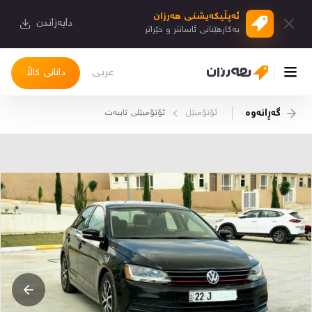
ئەپڵیكەیشنی هەرزان
دابەزاندن
بەكارهێنانی ئاسانتر و خێراتر
عربی
دانانی کاڵا
گەڕانەوە
ئۆتۆمبێل
ئۆتۆمبێلی تایبه‌ت
چوونەژوورەوە
کاڵاکانم
دیاریکراوەکانم
دوا بینراوەکان
چات