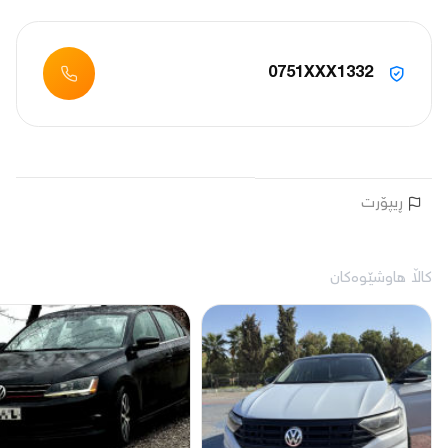
0751XXX1332
ڕیپۆرت
کاڵا هاوشێوەکان