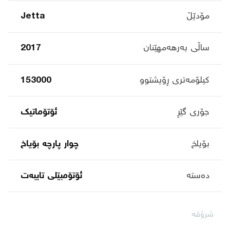
مۆدێڵ
Jetta
ساڵی بەرهەمهێنان
2017
کیلۆمەتری ڕۆیشتوو
153000
جۆری گێڕ
ئۆتۆماتیک
بۆیاخ
چوار پارچە بۆیاخ
دەستە
ئۆتۆمبێلی تایبه‌ت
شرۆڤە