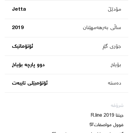
مۆدێڵ
Jetta
ساڵی بەرهەمهێنان
2019
جۆری گێڕ
ئۆتۆماتیک
بۆیاخ
دوو پارچە بۆیاخ
دەستە
ئۆتۆمبێلی تایبه‌ت
شرۆڤە