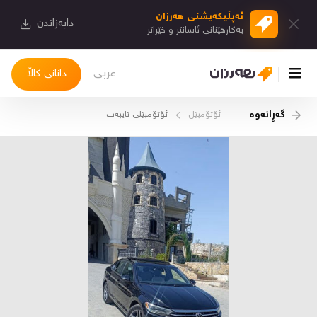
ئەپڵیكەیشنی هەرزان
دابەزاندن
بەكارهێنانی ئاسانتر و خێراتر
عربی
دانانی کاڵا
گەڕانەوە
ئۆتۆمبێل
ئۆتۆمبێلی تایبه‌ت
چوونەژوورەوە
کاڵاکانم
دیاریکراوەکانم
دوا بینراوەکان
چات