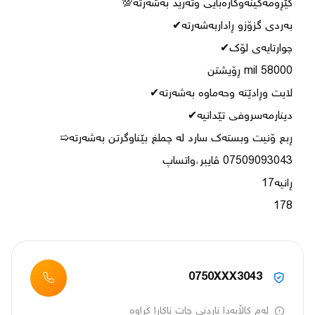
178
0750XXX3043
لەم کاڵایەدا ناردنی چات ناکارا کراوە