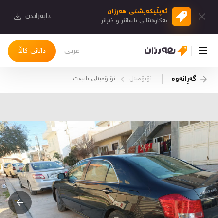
ئەپڵیكەیشنی هەرزان
دابەزاندن
بەكارهێنانی ئاسانتر و خێراتر
عربی
دانانی کاڵا
گەڕانەوە
ئۆتۆمبێل
ئۆتۆمبێلی تایبه‌ت
چوونەژوورەوە
کاڵاکانم
دیاریکراوەکانم
دوا بینراوەکان
چات