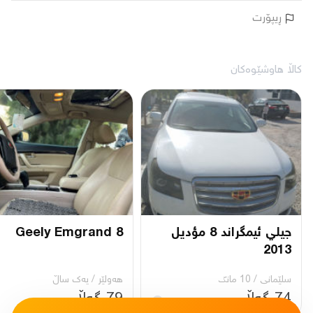
ڕیپۆرت
کاڵا هاوشێوەکان
جيلي ئيمگراند 8 مؤديل
Geely Emgrand 8
2013
سلێمانی
/
10 مانگ
هەولێر
/
یه‌ك ساڵ
74 گەڵا
79 گەڵا