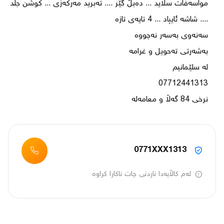
مواسەفات سلاید ... دەبڵ گێر .... تەبرید مەرکەزی ... کوشن جلد 
نرخی 84 گەڵا و معامەلە
0771XXX1313
لەم کاڵایەدا ناردنی چات ناکارا کراوە