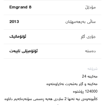
مۆدێڵ
Emgrand 8
ساڵی بەرهەمهێنان
2013
جۆری گێڕ
ئۆتۆماتیک
دەستە
ئۆتۆمبێلی تایبه‌ت
شرۆڤە