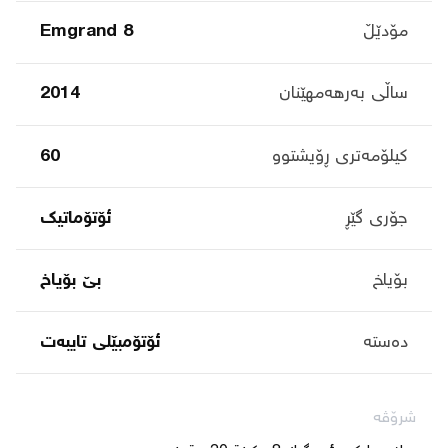
مۆدێڵ
Emgrand 8
ساڵی بەرهەمهێنان
2014
کیلۆمەتری ڕۆیشتوو
60
جۆری گێڕ
ئۆتۆماتیک
بۆیاخ
بێ بۆیاخ
دەستە
ئۆتۆمبێلی تایبه‌ت
شرۆڤە