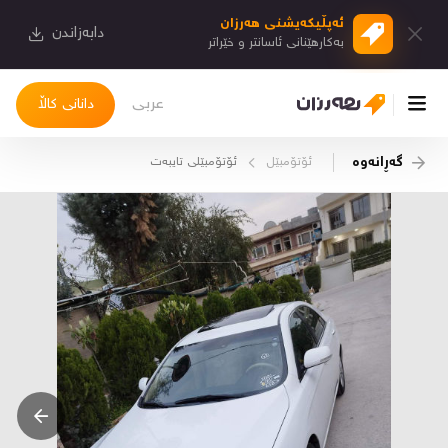
ئەپڵیكەیشنی هەرزان
دابەزاندن
بەكارهێنانی ئاسانتر و خێراتر
عربی
دانانی کاڵا
گەڕانەوە
ئۆتۆمبێل
ئۆتۆمبێلی تایبه‌ت
چوونەژوورەوە
کاڵاکانم
دیاریکراوەکانم
دوا بینراوەکان
چات