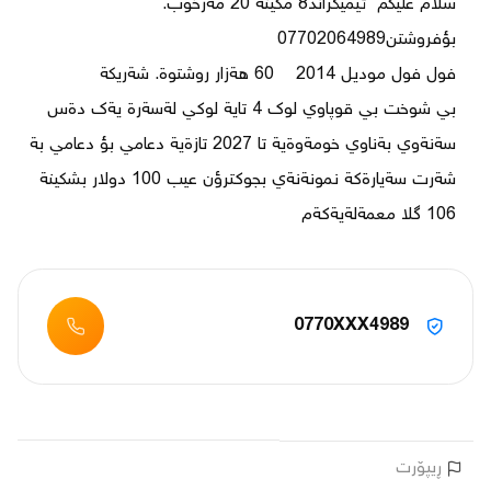
سلام عليكم  ئيميگراند8 مكينة 20 مةرخوب.  
سةنةوي بةناوي خومةوةية تا 2027 تازةية دعامي بؤ دعامي بة 
شةرت سةيارةكة نمونةنةي بجوكترؤن عيب 100 دولار بشكينة  
106 گلا معمةلةيةكةم
0770XXX4989
ڕیپۆرت