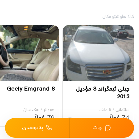
کاڵا هاوشێوەکان
جيلي ئيمگراند 8 مؤديل
Geely Emgrand 8
2013
سلێمانی
/
9 مانگ
هەولێر
/
یه‌ك ساڵ
74 گەڵا
79 گەڵا
چات
پەیوەندی