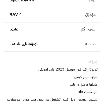
براند
Toyota تۆیۆتا
مۆدێڵ
RAV 4
جۆری گێڕ
عادی
دەستە
ئۆتۆمبێلی تایبه‌ت
شرۆڤە