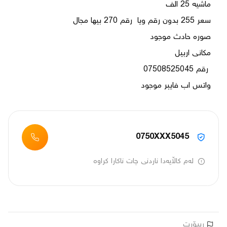
واتس اب فایبر موجود
0750XXX5045
لەم کاڵایەدا ناردنی چات ناکارا کراوە
ڕیپۆرت