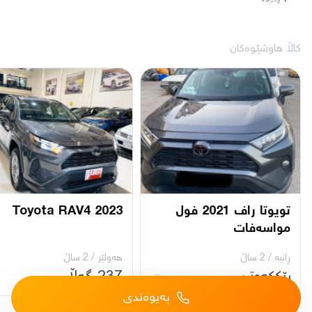
کاڵا هاوشێوەکان
تویوتا راف 2021 فول
Toyota RAV4 2023
مواسەفات
ڕانیه‌
/
2 ساڵ
هەولێر
/
2 ساڵ
ڕێککەوتن
237 گەڵا
پەیوەندی