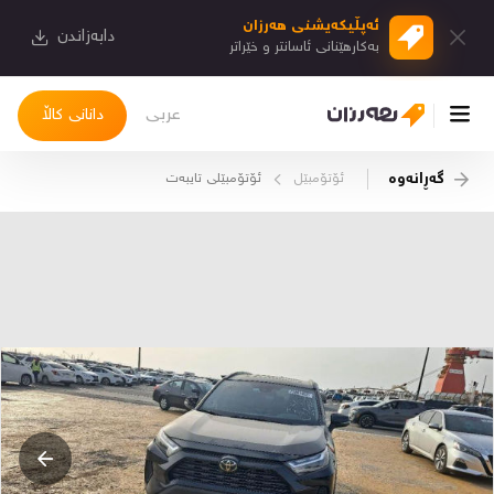
ئەپڵیكەیشنی هەرزان
دابەزاندن
بەكارهێنانی ئاسانتر و خێراتر
عربی
دانانی کاڵا
گەڕانەوە
ئۆتۆمبێل
ئۆتۆمبێلی تایبه‌ت
چوونەژوورەوە
کاڵاکانم
دیاریکراوەکانم
دوا بینراوەکان
چات