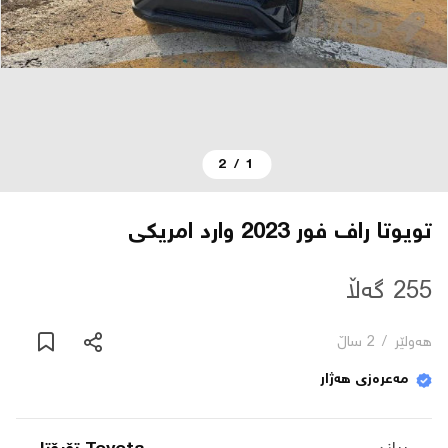
دەربارە
پەیوەندی
2
/
1
یاساکان
بڵاگ
تویوتا راف فور 2023 وارد امریکی
شۆپەکان
255 گەڵا
هەولێر
/
2 ساڵ
عربی
مەعرەزی هەژار