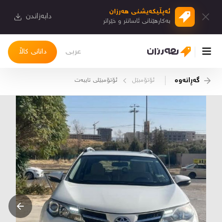
ئەپڵیكەیشنی هەرزان
دابەزاندن
بەكارهێنانی ئاسانتر و خێراتر
عربی
دانانی کاڵا
گەڕانەوە
ئۆتۆمبێل
ئۆتۆمبێلی تایبه‌ت
چوونەژوورەوە
کاڵاکانم
دیاریکراوەکانم
دوا بینراوەکان
چات