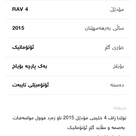
مۆدێڵ
RAV 4
ساڵی بەرهەمهێنان
2015
جۆری گێڕ
ئۆتۆماتیک
بۆیاخ
یەک پارچە بۆیاخ
دەستە
ئۆتۆمبێلی تایبه‌ت
شرۆڤە