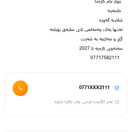
  07717582111
0771XXX2111
لەم کاڵایەدا ناردنی چات ناکارا کراوە