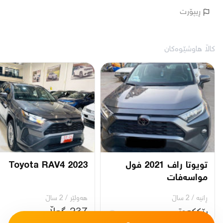
ڕیپۆرت
کاڵا هاوشێوەکان
تویوتا راف 2021 فول
Toyota RAV4 2023
مواسەفات
ڕانیه‌
/
2 ساڵ
هەولێر
/
2 ساڵ
ڕێککەوتن
237 گەڵا