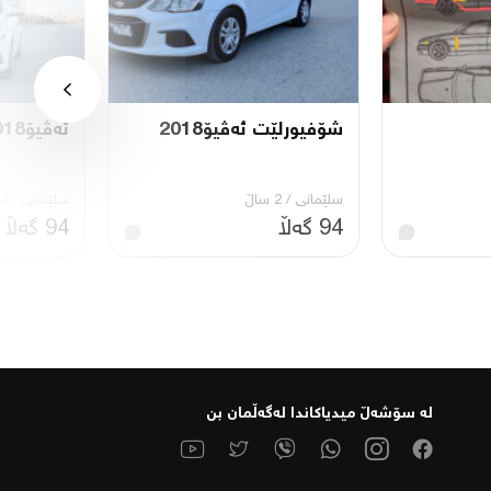
شۆفیورلێت ئەڤیۆ2018
ئەڤیۆ2018
سلێمانی
/
2 ساڵ
سلێمانی
/
2 ساڵ
94 گەڵا
94 گەڵا
لە سۆشەڵ میدیاكاندا لەگەڵمان بن