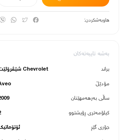
هاوبەشکردن:
بەشە تایبەتەکان
براند
Chevrolet شێڤرۆلێت
مۆدێڵ
Aveo
ساڵی بەرهەمهێنان
2009
کیلۆمەتری ڕۆیشتوو
2
جۆری گێڕ
ئۆتۆماتیک