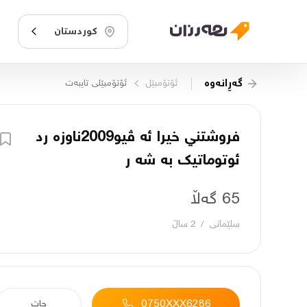
کوردستان
گەڕانەوە
ئۆتۆمبێل
ئۆتۆمبێلی تایبه‌ت
فروشتني خيرا ئه ڤيو2009ناوزه رد
ئوتوماتيك به شه ر
65 گەڵا
سلێمانی
/
2 ساڵ
0750XXX6286
چات