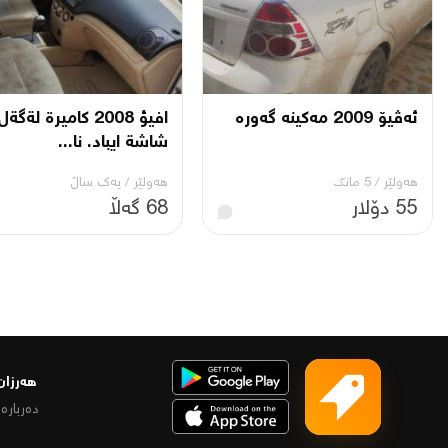
ئەڤیۆ 2009 مەکینە گەورە
افيؤ 2008 كاميرة لةگةل
شاشة ايباد. نا...
هەولێر
/
5 مانگ
هەولێر
/
یه‌ك ساڵ
55 دۆلار
68 گەڵا
هەرزان 
دەربارە