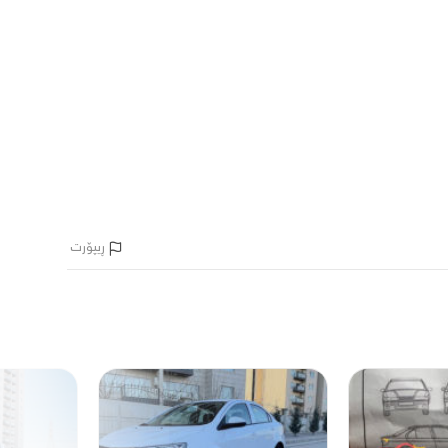
ڕیپۆرت