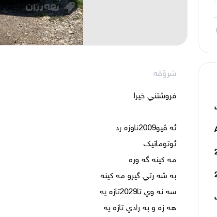
شرۆڤە