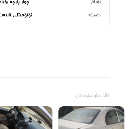
بۆیاخ
چوار پارچە بۆیاخ
دەستە
ئۆتۆمبێلی تایبه‌ت
کاڵا هاوشێوەکان