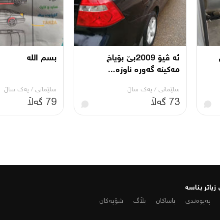
ئە ڤیۆ 2009بێ بۆیاخ
بسم اللە
مەکینە گەورە ناوزە...
سلێمانی
/
یه‌ك ساڵ
سلێمانی
/
یه‌ك ساڵ
73 گەڵا
79 گەڵا
زیاتر بناسە
پەیوەندی
یاساکان
بڵاگ
شۆپەکان