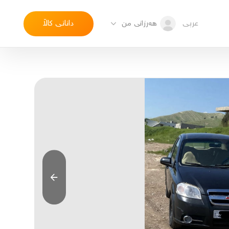
عربی
دانانی کاڵا
هەرزانی من