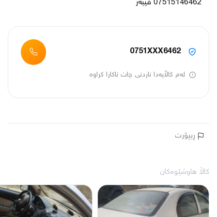
07515146462 فیبەر
0751XXX6462
لەم کاڵایەدا ناردنی چات ناکارا کراوە
ڕیپۆرت
کاڵا هاوشێوەکان