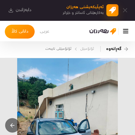
ئەپڵیكەیشنی هەرزان
دابەزاندن
بەكارهێنانی ئاسانتر و خێراتر
عربی
دانانی کاڵا
گەڕانەوە
ئۆتۆمبێل
ئۆتۆمبێلی تایبه‌ت
چوونەژوورەوە
کاڵاکانم
دیاریکراوەکانم
دوا بینراوەکان
چات