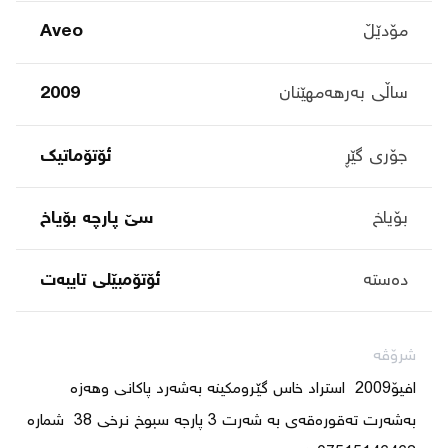
مۆدێڵ
Aveo
ساڵی بەرهەمهێنان
2009
جۆری گێڕ
ئۆتۆماتیک
بۆیاخ
سێ پارچە بۆیاخ
دەستە
ئۆتۆمبێلی تایبه‌ت
شرۆڤە
افیۆ2009  استراد خاس گێرومکینە بەشەرد پاکانی وهەزە 
بەشەرت تەقورەقەی بە شەرت 3 پارجە سبوخ نرخی 38  شمارە 