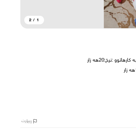
2
/
1
ڕیپۆرت