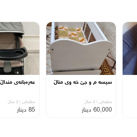
سیسە م و جێ خە وی مناڵ
عەرەبانەی منداڵ
سلێمانی
/
2 ساڵ
سلێمانی
/
2 ساڵ
60,000 دینار
85 دینار