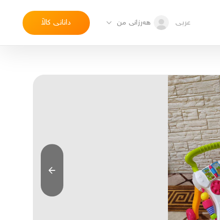
عربی
دانانی کاڵا
هەرزانی من