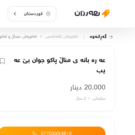
کوردستان
گەڕانەوە
كەلوپەلی تاكەكەسی
کەلوپەلی منداڵ و کەلوپ
عە رە بانە ی مناڵ پاکو جوان بێ عه
یب
20,000 دینار
سلێمانی
/
2 ساڵ
0770XXX4816