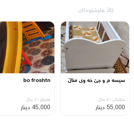
کاڵا هاوشێوەکان
سیسە م و جێ خە وی مناڵ
bo froshtn
سلێمانی
/
2 ساڵ
هەولێر
/
2 ساڵ
55,000 دینار
45,000 دینار