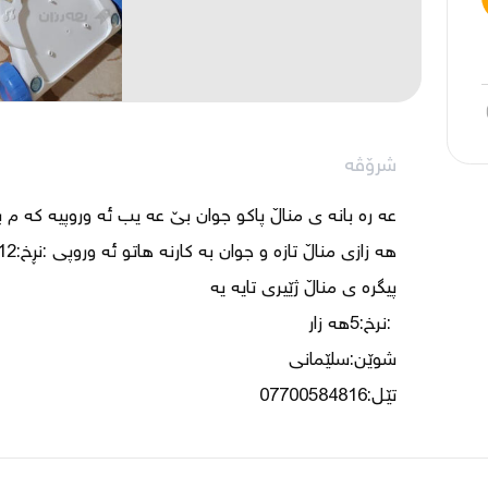
شرۆڤە
تێل:07700584816