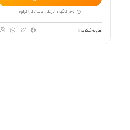
لەم کاڵایەدا ناردنی چات ناکارا کراوە
هاوبەشکردن: