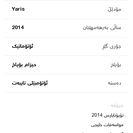
مۆدێڵ
Yaris
ساڵی بەرهەمهێنان
2014
جۆری گێڕ
ئۆتۆماتیک
بۆیاخ
حیزام بۆیاخ
دەستە
ئۆتۆمبێلی تایبه‌ت
شرۆڤە