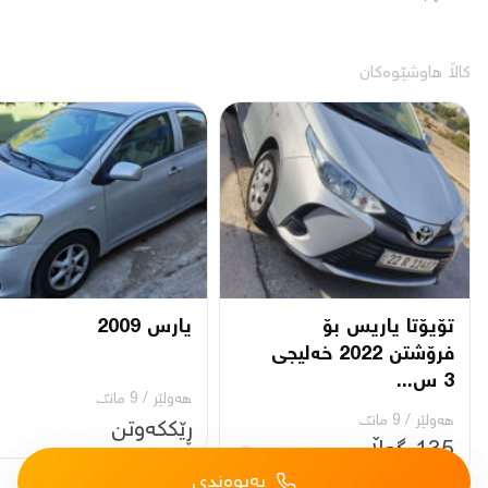
کاڵا هاوشێوەکان
تۆیۆتا یاریس بۆ
یارس 2009
فرۆشتن 2022 خەلیجی
3 س...
هەولێر
/
9 مانگ
هەولێر
/
9 مانگ
ڕێککەوتن
135 گەڵا
پەیوەندی