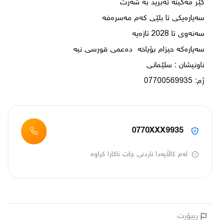
ژم: 07700569935
0770XXX9935
لەم کاڵایەدا ناردنی چات ناکارا کراوە
ڕیپۆرت