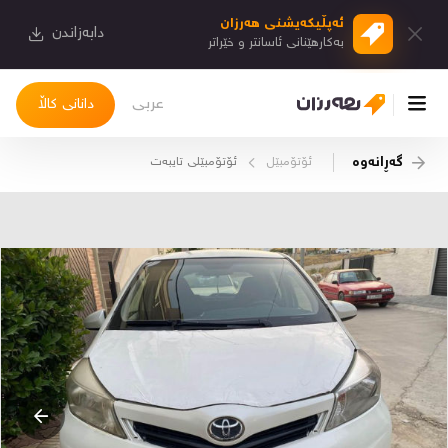
ئەپڵیكەیشنی هەرزان
دابەزاندن
بەكارهێنانی ئاسانتر و خێراتر
عربی
دانانی کاڵا
گەڕانەوە
ئۆتۆمبێل
ئۆتۆمبێلی تایبه‌ت
چوونەژوورەوە
کاڵاکانم
دیاریکراوەکانم
دوا بینراوەکان
چات