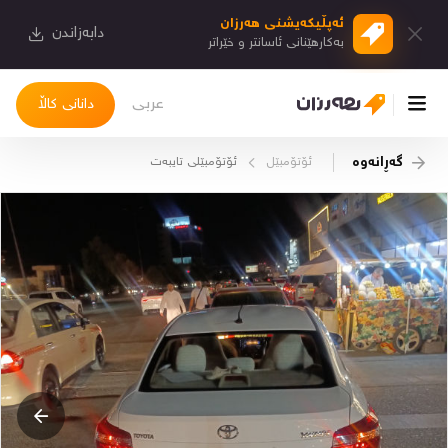
ئەپڵیكەیشنی هەرزان
دابەزاندن
بەكارهێنانی ئاسانتر و خێراتر
عربی
دانانی کاڵا
گەڕانەوە
ئۆتۆمبێل
ئۆتۆمبێلی تایبه‌ت
چوونەژوورەوە
کاڵاکانم
دیاریکراوەکانم
دوا بینراوەکان
چات