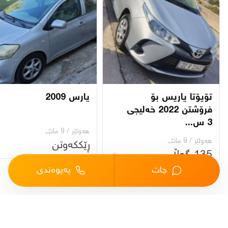
تۆیۆتا یاریس بۆ
یارس 2009
فرۆشتن 2022 خەلیجی
3 س...
هەولێر
/
9 مانگ
هەولێر
/
9 مانگ
ڕێککەوتن
135 گەڵا
چات
پەیوەندی