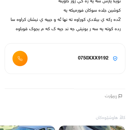
2ده ركه ي بيلادي كوراوه ته نها ئه و جييه ي نيشان كراوه سا 
رده كوته يه سه ر بونيتي جه ند جيه ك كه م بجوك قوباوه 
0750XXX9192
ڕیپۆرت
کاڵا هاوشێوەکان