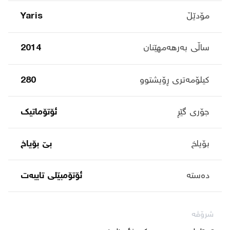
مۆدێڵ
Yaris
ساڵی بەرهەمهێنان
2014
کیلۆمەتری ڕۆیشتوو
280
جۆری گێڕ
ئۆتۆماتیک
بۆیاخ
بێ بۆیاخ
دەستە
ئۆتۆمبێلی تایبه‌ت
شرۆڤە