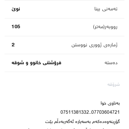
تەمەنی بینا
نوێ
رووبەر(مەتر)
105
ژمارەی ژووری نووستن
2
دەستە
فرۆشتنی خانوو و شوقە
شرۆڤە