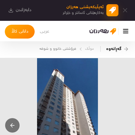
ئەپڵیكەیشنی هەرزان
دابەزاندن
بەكارهێنانی ئاسانتر و خێراتر
عربی
دانانی کاڵا
گەڕانەوە
موڵک
فرۆشتنی خانوو و شوقە
چوونەژوورەوە
کاڵاکانم
دیاریکراوەکانم
دوا بینراوەکان
چات