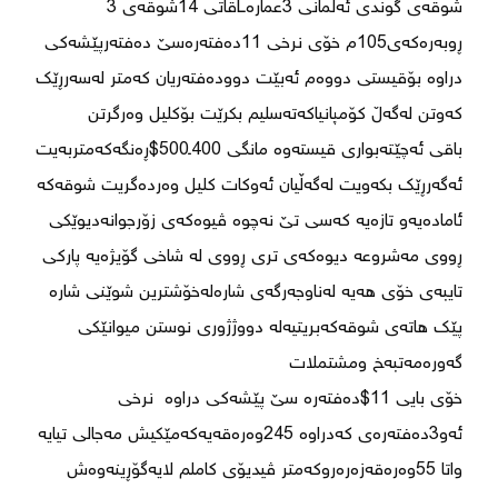
ڕوبەرەکەی105م خۆی نرخی 11دەفتەرەسێ دەفتەرپێشەکی 
دراوە بۆقیستی دووەم ئەبێت دوودەفتەریان کەمتر لەسەرڕێك 
باقی ئەچێتەبواری قیستەوە مانگی 400ـ500$ڕەنگەکەمتربەیت 
ئەگەرڕێك بکەویت لەگەڵیان ئەوکات کلیل وەردەگریت شوقەکە 
ئامادەیەو تازەیە کەسی تێ نەچوە ڤیوەکەی زۆرجوانەدیوێکی 
ڕووی مەشروعە دیوەکەی تری ڕووی لە شاخی گۆیژەیە پارکی 
پێک هاتەی شوقەکەبریتیەلە دووژژوری نوستن میوانێکی 
خۆی بایی 11$دەفتەرە سێ پێشەکی دراوە  نرخی 
ئەو3دەفتەرەی کەدراوە 245وەرەقەیەکەمێکیش مەجالی تیایە 
واتا 55وەرەقەزەرەروکەمتر ڤیدیۆی کاملم لایەگۆڕینەوەش 