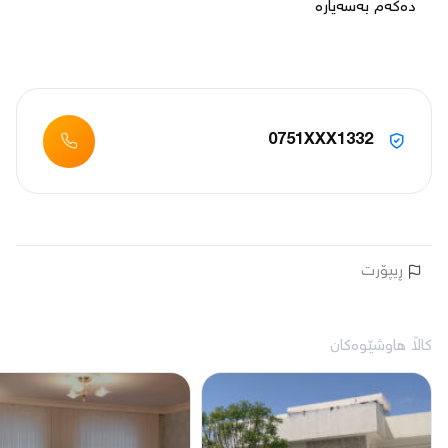
0751XXX1332
ڕیپۆرت
کاڵا هاوشێوەکان