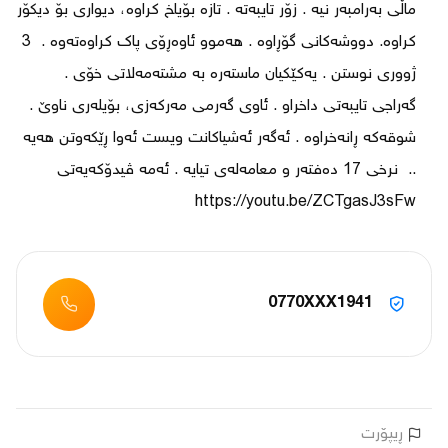
ماڵی بەرامبەر نیە . زۆر تایبەتە . تازە بۆیاخ کراوە، دیواری بۆ دیکۆر 
کراوە. دووشەکانی گۆڕاوە . هەموو ئاوەڕۆی پاک کراوەتەوە .  3 
ژووری نوستن . یەکێکیان ماستەرە بە مشتەمەلاتی خۆی . 
گەراجی تایبەتی داخراو . ئاوی گەرمی مەرکەزی، بۆیلەری ناوێ .  
شوقەکە ڕانەخراوە . ئەگەر ئەشیاکانت ویست ئەوا ڕێکەوتن هەیە 
..  نرخی 17 دەفتەر و معامەلەی تیایە . ئەمە ڤیدۆکەیەتی  
https://youtu.be/ZCTgasJ3sFw

0770XXX1941
ڕیپۆرت