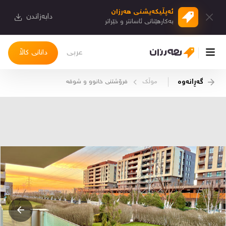
ئەپڵیكەیشنی هەرزان
دابەزاندن
بەكارهێنانی ئاسانتر و خێراتر
عربی
دانانی کاڵا
گەڕانەوە
موڵک
فرۆشتنی خانوو و شوقە
چوونەژوورەوە
کاڵاکانم
دیاریکراوەکانم
دوا بینراوەکان
چات