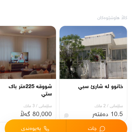
کاڵا هاوشێوەکان
خانوو له شارئ سبي
شووقه 225متر باك
ستي
سلێمانی
/
2 مانگ
سلێمانی
/
3 مانگ
10.5 دەفتەر
80,000 گەڵا
چات
پەیوەندی