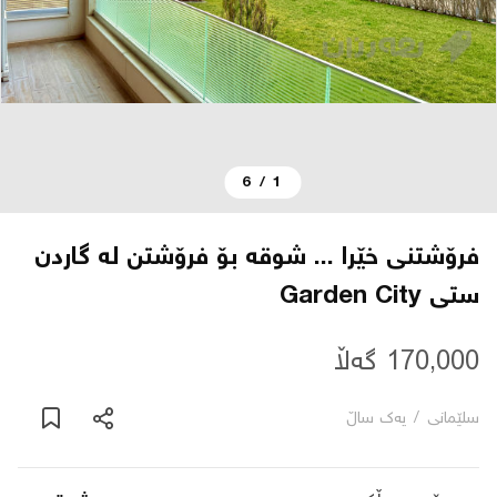
دەربارە
پەیوەندی
6
/
1
یاساکان
بڵاگ
فرۆشتنی خێرا ... شوقە بۆ فرۆشتن لە گاردن
ستی Garden City
شۆپەکان
170,000 گەڵا
عربی
سلێمانی
/
یه‌ك ساڵ