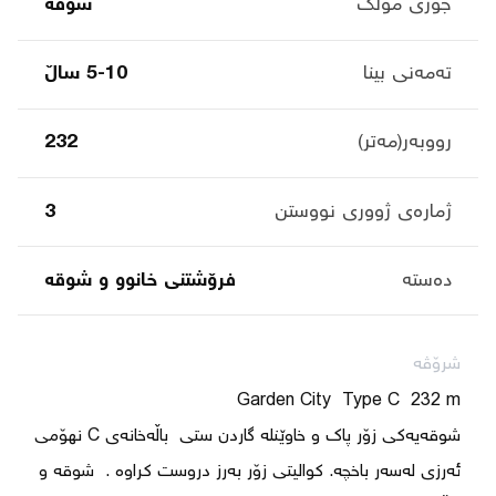
جۆری موڵک
شوقە
تەمەنی بینا
5-10 ساڵ
رووبەر(مەتر)
232
ژمارەی ژووری نووستن
3
دەستە
فرۆشتنی خانوو و شوقە
شرۆڤە
شوقەیەکی زۆر پاک و خاوێنلە گاردن ستی  باڵەخانەی C نهۆمی 
ئەرزی لەسەر باخچە. کوالیتی زۆر بەرز دروست کراوە .  شوقە و 