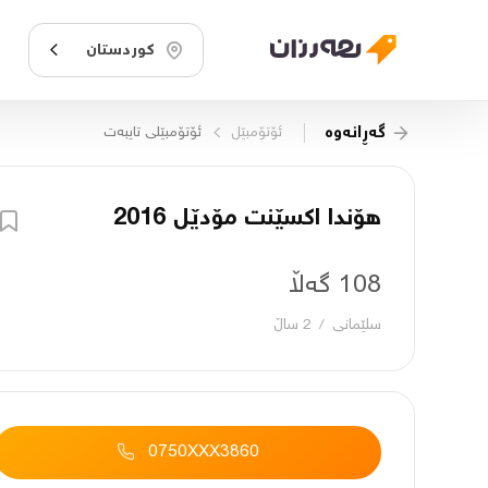
کوردستان
گەڕانەوە
ئۆتۆمبێل
ئۆتۆمبێلی تایبه‌ت
هۆندا اکسێنت مۆدێل 2016
108 گەڵا
سلێمانی
/
2 ساڵ
0750XXX3860