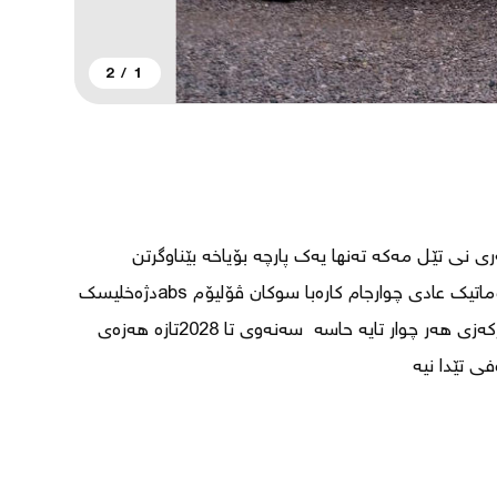
2
/
1
هۆندا اکسێنت مۆدێل 2016مەکینە گەورە دەبڵ گێڕ ئۆتۆماتیک عادی چوارجام کارەبا سوکان ڤۆلیۆم absدژەخلیسک 
هەردوکوشن هیتەر چوار جام کارەبا ئاوێنە کارەبا قفڵ مەرکەزی هەر چوار تایە حاسە  سەنەوی تا 2028تازە هەزەی 
ی تێدا نیە