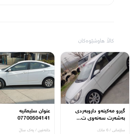
کاڵا هاوشێوەکان
گیرو مەکینەو داروبەردی
عنوان سليمانيه
بەشەرت سەنەوی ت...
07700504141
سلێمانی
/
6 مانگ
خانه‌قین
/
یه‌ك ساڵ