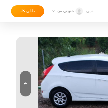
عربی
دانانی کاڵا
هەرزانی من