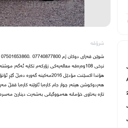
شرۆڤە
تازە بەناوی خۆمانە هەمووگیانی بەشەرت دینارێ مەسرەف