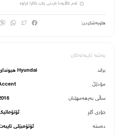
لەم کاڵایەدا ناردنی چات ناکارا کراوە
هاوبەشکردن:
بەشە تایبەتەکان
براند
Hyundai هیوندای
مۆدێڵ
Accent
ساڵی بەرهەمهێنان
2016
جۆری گێڕ
ئۆتۆماتیک
دەستە
ئۆتۆمبێلی تایبه‌ت