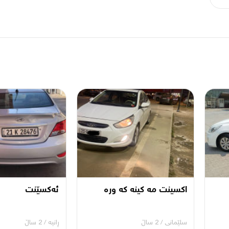
اكسينت مه كينه كه وره
ئەکسێنت
سلێمانی
/
2 ساڵ
ڕانیه‌
/
2 ساڵ