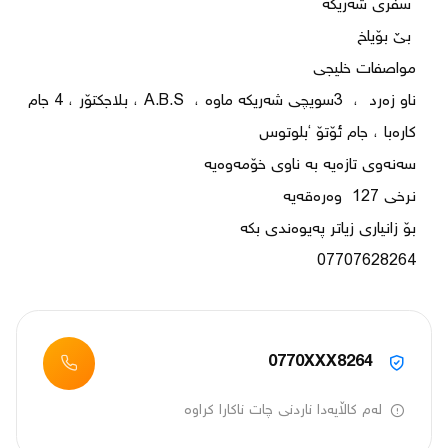
ناو زەرد  ،  3سویچی شەریکە ماوە ،  A.B.S ، بلاجکتۆر ، 4 جام 
07707628264
0770XXX8264
لەم کاڵایەدا ناردنی چات ناکارا کراوە