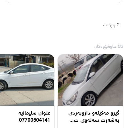
ڕیپۆرت
کاڵا هاوشێوەکان
گیرو مەکینەو داروبەردی
عنوان سليمانيه
بەشەرت سەنەوی ت...
07700504141