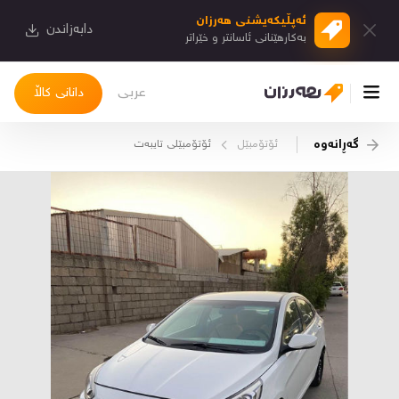
ئەپڵیكەیشنی هەرزان
دابەزاندن
بەكارهێنانی ئاسانتر و خێراتر
عربی
دانانی کاڵا
گەڕانەوە
ئۆتۆمبێل
ئۆتۆمبێلی تایبه‌ت
چوونەژوورەوە
کاڵاکانم
دیاریکراوەکانم
دوا بینراوەکان
چات