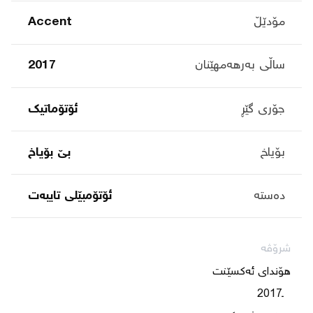
مۆدێڵ
Accent
ساڵی بەرهەمهێنان
2017
جۆری گێڕ
ئۆتۆماتیک
بۆیاخ
بێ بۆیاخ
دەستە
ئۆتۆمبێلی تایبه‌ت
شرۆڤە