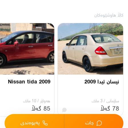
کاڵا هاوشێوەکان
نیسان تیدا 2009
Nissan tida 2009
سلێمانی
/
3 مانگ
هەولێر
/
10 مانگ
78 گەڵا
85 گەڵا
چات
پەیوەندی