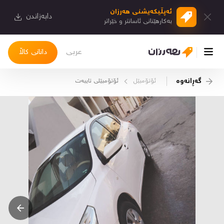
ئەپڵیكەیشنی هەرزان
دابەزاندن
بەكارهێنانی ئاسانتر و خێراتر
عربی
دانانی کاڵا
گەڕانەوە
ئۆتۆمبێل
ئۆتۆمبێلی تایبه‌ت
چوونەژوورەوە
کاڵاکانم
دیاریکراوەکانم
دوا بینراوەکان
چات