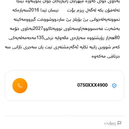
بەناوی خوای گەورە میهرابان زانیاریاکان جوان بخوینەوە ئینجا 
تەلەفۇن بکە لەگەل ریزم بؤت      نیسان تیدا 2016سەیارەکە 
نموونەیەلەجوانی بێ بۆیاخ بێ ساردووشووخت گیروومەکینە 
بەشەرت فەحسووهەزاوسەناوی نوویەتاکوو2027بەناوی خۇمە 
80هەزار رۆیشتووە سەیارەی مالەوایە نرخی135مەحەمەلەیەکی 
کەم شووین رانیە تکایە ئەگەرمشتەری نیت یان سەحری نازانی سە 
حرتاقی مەکەوە
0750XXX4900
ڕیپۆرت