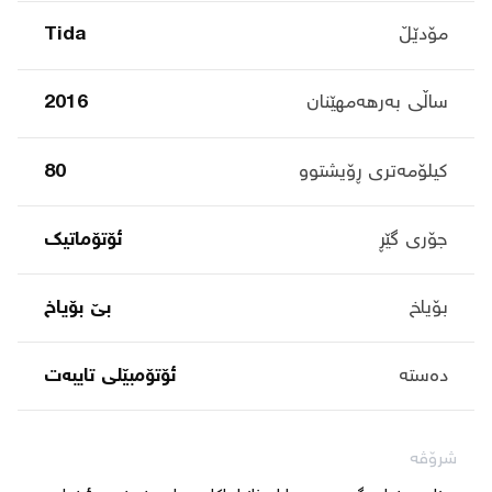
مۆدێڵ
Tida
ساڵی بەرهەمهێنان
2016
کیلۆمەتری ڕۆیشتوو
80
جۆری گێڕ
ئۆتۆماتیک
بۆیاخ
بێ بۆیاخ
دەستە
ئۆتۆمبێلی تایبه‌ت
شرۆڤە