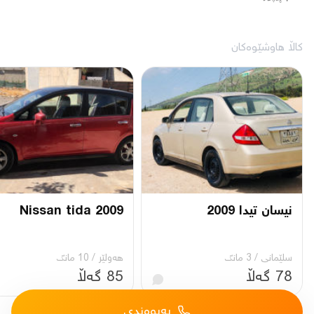
کاڵا هاوشێوەکان
نیسان تیدا 2009
Nissan tida 2009
سلێمانی
/
3 مانگ
هەولێر
/
10 مانگ
78 گەڵا
85 گەڵا
پەیوەندی