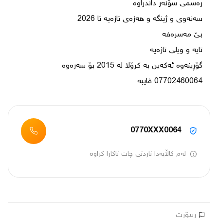
07702460064 ڤایبە
0770XXX0064
لەم کاڵایەدا ناردنی چات ناکارا کراوە
ڕیپۆرت