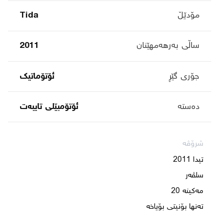
مۆدێڵ
Tida
ساڵی بەرهەمهێنان
2011
جۆری گێڕ
ئۆتۆماتیک
دەستە
ئۆتۆمبێلی تایبه‌ت
شرۆڤە