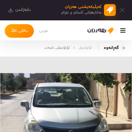
ئەپڵیكەیشنی هەرزان
دابەزاندن
بەكارهێنانی ئاسانتر و خێراتر
عربی
دانانی کاڵا
گەڕانەوە
ئۆتۆمبێل
ئۆتۆمبێلی تایبه‌ت
چوونەژوورەوە
کاڵاکانم
دیاریکراوەکانم
دوا بینراوەکان
چات