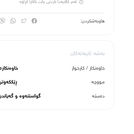
لەم کاڵایەدا ناردنی چات ناکارا کراوە
هاوبەشکردن:
بەشە تایبەتەکان
خاوەنکار / کارخواز
خاوەنکارم
مووچە
ڕێککەوتن
دەستە
گواستنەوە و گەیاندن