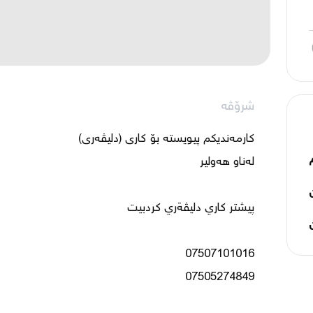
شرۆڤە