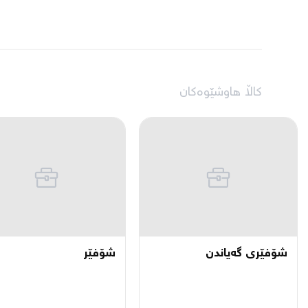
کاڵا هاوشێوەکان
شۆفێری گەیاندن
شۆفێر