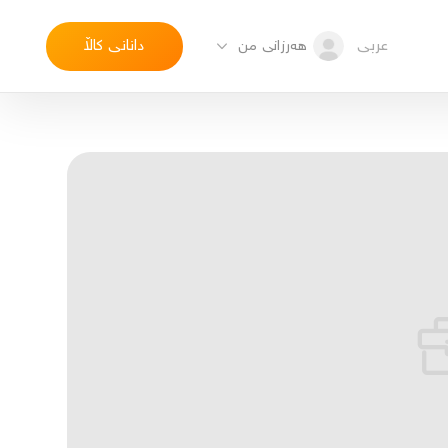
عربی
دانانی کاڵا
هەرزانی من