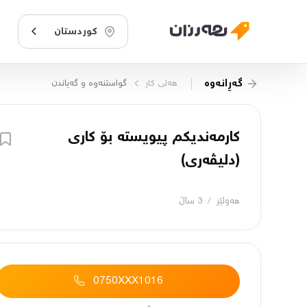
کوردستان
گەڕانەوە
هه‌لی کار
گواستنەوە و گەیاندن
کارمەندیکم پیویستە بۆ کاری
(دلیڤەری)
هەولێر
/
3 ساڵ
0750XXX1016