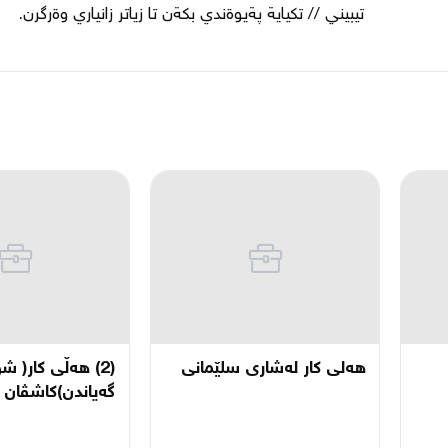
تيبيني // تكياية پةيوةندي بكةن تا زياتر زانياري وةرگرن.
هەلی کار لەشاری سلێمانی
(2) هەڵی کار( 
گەیاندن)کاشڤان