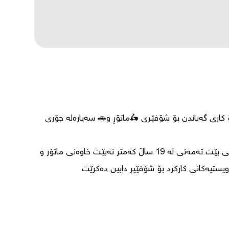
⛔کۆمپانی لەزوو ژمارەکی زۆر لە شۆفێر دادەمەزرێنێت بۆ کاری گەیاندن بۆ شۆفێری 🛵ماتۆڕ و🚗 سەیارەلە جۆری 
👈مەرجەکای وەرگرتن ... دەبێت دانیشتوی شاری سلێمانی بێت تەمەنی لە 19 ساڵ کەمتر نەبێت خاوەنی ماتۆر و 