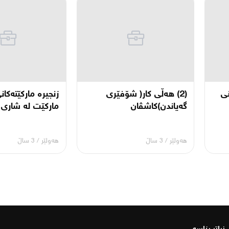
نی
(2) هەڵی کار( شۆفێری
زنجیرە مارکێتەکا
گەیاندن)کاشڤان
مارکێت لە شاری .
هەولێر
/
3 ساڵ
هەولێر
/
3 ساڵ