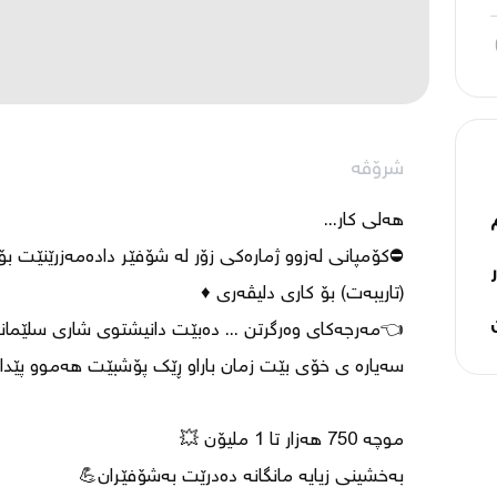
شرۆڤە