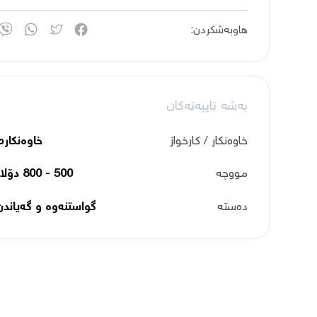
هاوبەشکردن:
بەشە تایبەتەکان
خاوەنکار / کارخواز
خاوەنکارم
مووچە
500 - 800 دۆلار
دەستە
گواستنەوە و گەیاندن