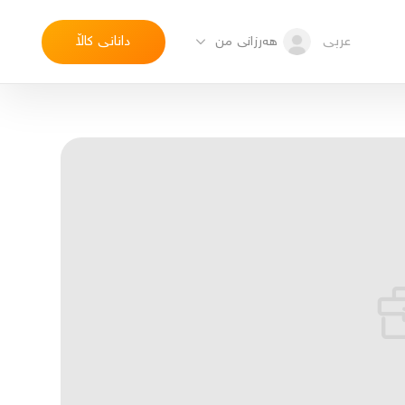
عربی
دانانی کاڵا
هەرزانی من