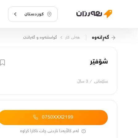
کوردستان
گەڕانەوە
هه‌لی کار
گواستنەوە و گەیاندن
شۆفێر
سلێمانی
/
3 ساڵ
0750XXX2199
لەم کاڵایەدا ناردنی چات ناکارا کراوە