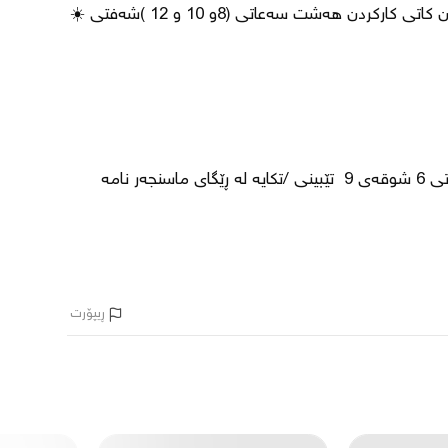
کاری کەی نەبێت و توانای کارکردنی هەبێت کاتی کارکردن کاتی کارکردن هەشت سەعاتی (8و 10 و 12 )شەفتی ☀️
بۆزانیاری زیاتر سەردانی کۆمپانیا  سلێمانی رەندگەلەری قاتی 6 شوقەی 9  تێبینی /تکایە لە ڕێگای ماسنجەر نامە 
ڕیپۆرت