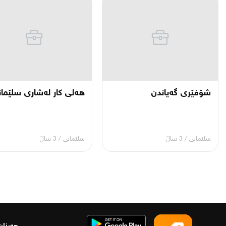
شۆفێری گەیاندن
هەلی کار لەشاری سلێما
سلێمانی
/
3 ساڵ
سلێمانی
/
3 ساڵ