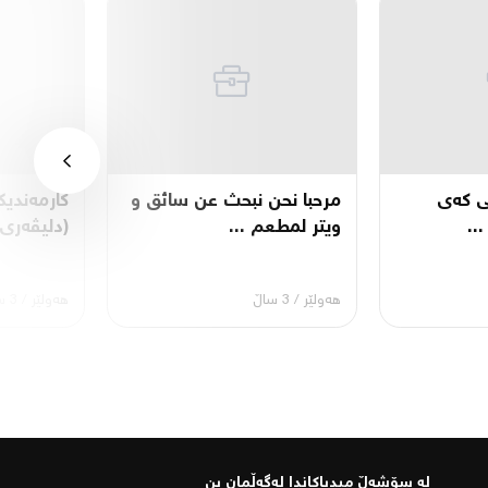
نی کەی
مرحبا نحن نبحث عن سائق و
کارمەندیک
..
ويتر لمطعم ...
(دلیڤەری)
هەولێر
/
3 ساڵ
هەولێر
/
3 ساڵ
لە سۆشەڵ میدیاكاندا لەگەڵمان بن