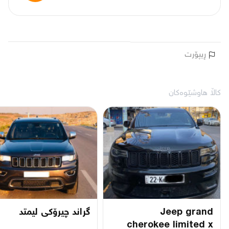
ڕیپۆرت
کاڵا هاوشێوەکان
Jeep grand
گراند چیرۆکی لیمتد
cherokee limited x