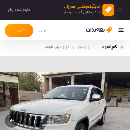
ئەپڵیكەیشنی هەرزان
دابەزاندن
بەكارهێنانی ئاسانتر و خێراتر
عربی
دانانی کاڵا
گەڕانەوە
ئۆتۆمبێل
ئۆتۆمبێلی تایبه‌ت
چوونەژوورەوە
کاڵاکانم
دیاریکراوەکانم
دوا بینراوەکان
چات