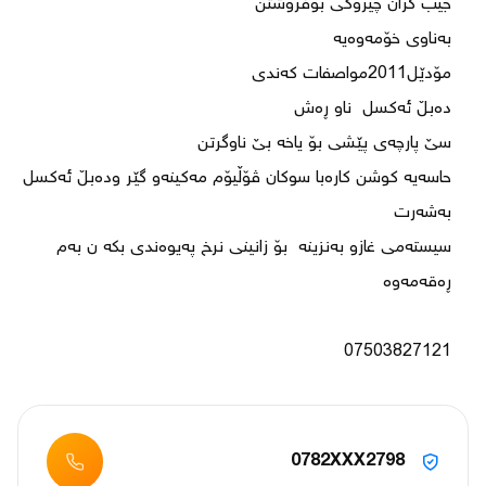
حاسەیە کوشن کارەبا سوکان ڤۆڵیۆم مەکینەو گێر ودەبڵ ئەکسل 
سیستەمی غازو بەنزینە  بۆ زانینی نرخ پەیوەندی بکە ن بەم 
07503827121
0782XXX2798