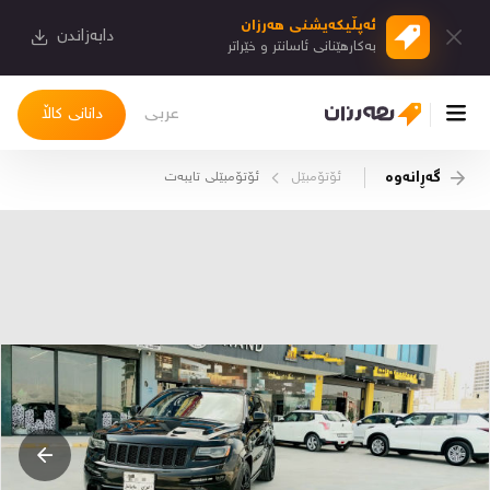
ئەپڵیكەیشنی هەرزان
دابەزاندن
بەكارهێنانی ئاسانتر و خێراتر
عربی
دانانی کاڵا
گەڕانەوە
ئۆتۆمبێل
ئۆتۆمبێلی تایبه‌ت
چوونەژوورەوە
کاڵاکانم
دیاریکراوەکانم
دوا بینراوەکان
چات