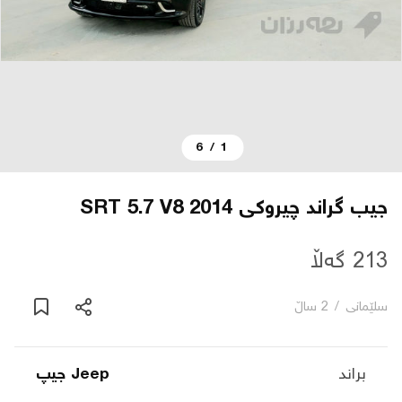
دەربارە
پەیوەندی
6
/
1
یاساکان
بڵاگ
جیب گراند چیروکی 2014 SRT 5.7 V8
شۆپەکان
213 گەڵا
سلێمانی
/
2 ساڵ
عربی
براند
Jeep جیپ