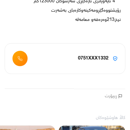
    4 تایەوپاتری تازەگێڕی سەرسوکان 123000کم  
0751XXX1332
ڕیپۆرت
کاڵا هاوشێوەکان