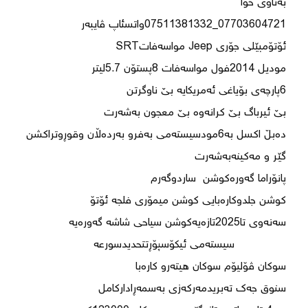
دەبڵ اکسل بە6مودسیستەمی بەفرو بەردەڵان وقوڕوتراکشن 
سەنەوی تا2025تازەیەکوشن سیاحی شاشە گەورەیە   