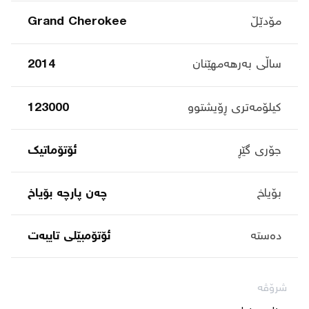
مۆدێڵ
Grand Cherokee
ساڵی بەرهەمهێنان
2014
کیلۆمەتری ڕۆیشتوو
123000
جۆری گێڕ
ئۆتۆماتیک
بۆیاخ
چەن پارچە بۆیاخ
دەستە
ئۆتۆمبێلی تایبه‌ت
شرۆڤە