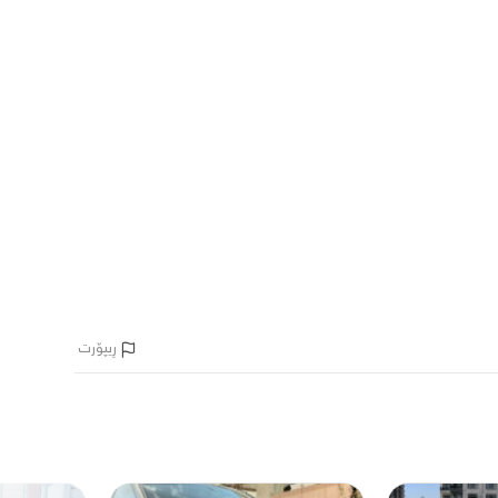
ڕیپۆرت