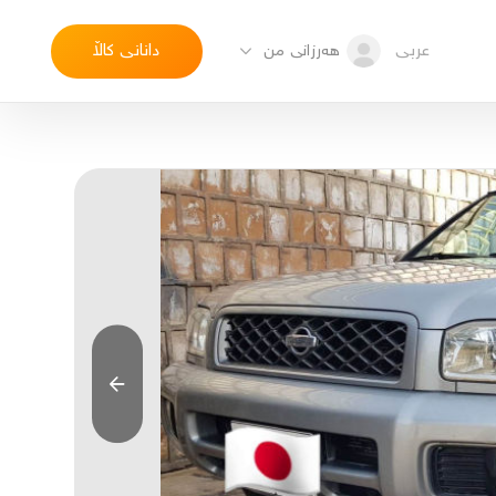
عربی
دانانی کاڵا
هەرزانی من