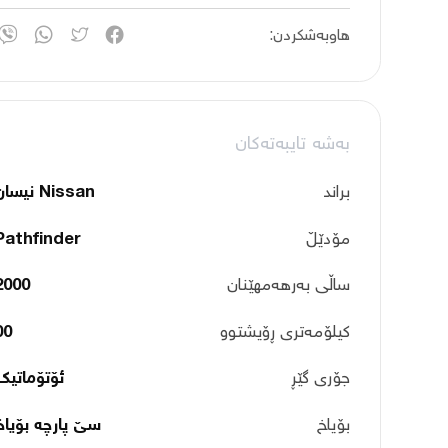
هاوبەشکردن:
بەشە تایبەتەکان
براند
Nissan نیسان
مۆدێڵ
Pathfinder
ساڵی بەرهەمهێنان
2000
کیلۆمەتری ڕۆیشتوو
00
جۆری گێڕ
ئۆتۆماتیک
بۆیاخ
سێ پارچە بۆیاخ