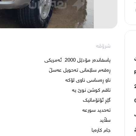
شرۆڤە