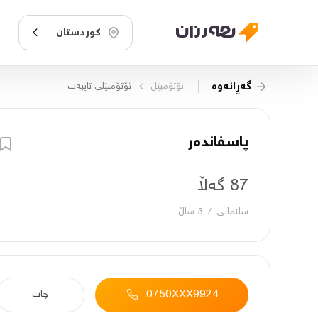
کوردستان
گەڕانەوە
ئۆتۆمبێل
ئۆتۆمبێلی تایبه‌ت
پاسفاندەر
87 گەڵا
سلێمانی
/
3 ساڵ
0750XXX9924
چات