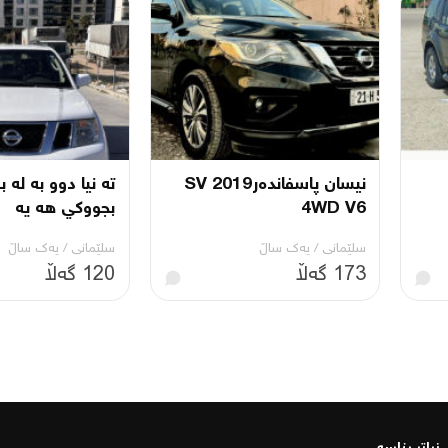
نیسان پاسفاندەر2019 SV
ته نيا دوو به له 
4WD V6
بجووكي هه يه
سلێمانی
/
یه‌ك ساڵ
سلێمانی
/
یه‌ك ساڵ
173 گەڵا
120 گەڵا