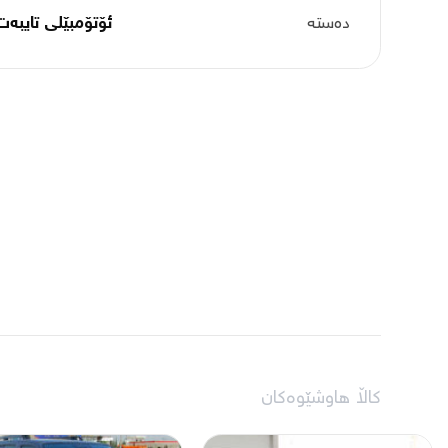
دەستە
ئۆتۆمبێلی تایبه‌ت
کاڵا هاوشێوەکان