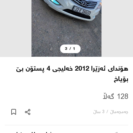
دەربارە
پەیوەندی
3
/
1
یاساکان
بڵاگ
ھۆندای ئەزێرا 2012 خەلیجی 4 پستۆن بێ
بۆیاخ
شۆپەکان
128 گەڵا
عربی
چه‌مچه‌ماڵ
/
3 ساڵ