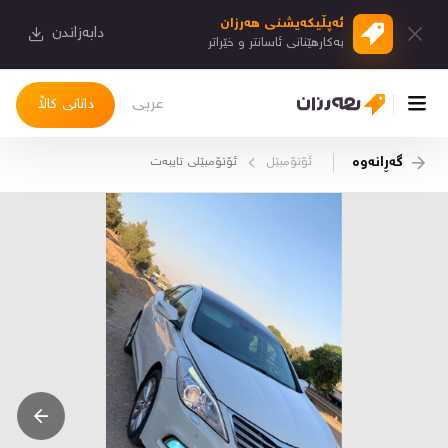
ئەپڵیكەیشنی هەرزان
دابەزاندن
بەكارهێنانی ئاسانتر و خێراتر
عربی
دانانی کاڵا
گەڕانەوە
ئۆتۆمبێل
ئۆتۆمبێلی تایبه‌ت
چوونەژوورەوە
کاڵاکانم
دیاریکراوەکانم
دوا بینراوەکان
چات