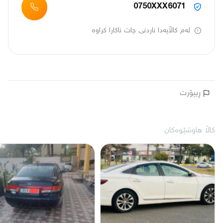
0750XXX6071
لەم کاڵایەدا ناردنی چات ناکارا کراوە
ڕیپۆرت
کاڵا هاوشێوەکان