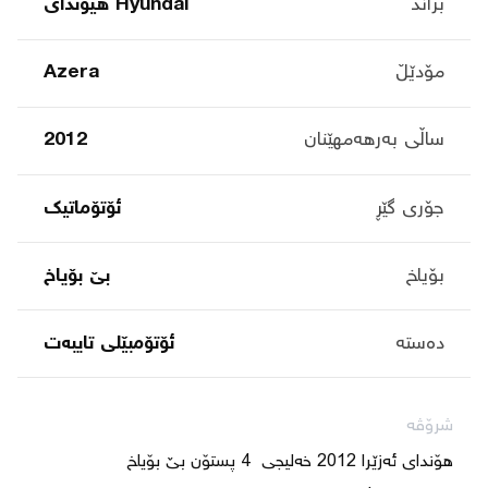
براند
Hyundai هیوندای
مۆدێڵ
Azera
ساڵی بەرهەمهێنان
2012
جۆری گێڕ
ئۆتۆماتیک
بۆیاخ
بێ بۆیاخ
دەستە
ئۆتۆمبێلی تایبه‌ت
شرۆڤە