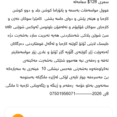
فوول مواسەفات بەسمە و پانۆراما کوشن جلد و دوو کوشن 
کارەبا و ھیتەر پێش و دوای حاسە پشتی  کامێرا سوکان خەزن و 
کارەبای سوکان ڤۆلیۆم و تەلەفۆن بلوتوس ئەوکس شوێنی usb 
سێ شوێن پلاکی شەحنکردنی ھەیە تەبریت سارد بەشەرت دژە 
خلیسک لایتی ئۆتۆ ئاوێنە کارەبا و لەگەل قوفلکردنی دەرگاکان 
ئەخەوێت ژێر ئاوێنەی گڵۆپە گێر ئۆتۆ و عادی زۆر مواسەفاتیتر 
تەقە و رەقەی نیە ھەموو شتێکی بەشەرت مەکینەی 
نەکراوەتەوە بەشەرتی فەحس نیشانی 10  فیتەری بە سەیارەکە 
سەنەوی بەناو خۆمە  رەقەم و ژینگە و رێگەوبانی تازەیە تا مانگی 
8ی 2026————07501956071