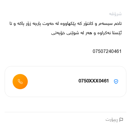
شرۆڤە
تاخم سیسەم و کانتۆر کە پێکهاووە لە حەوت پارچە زۆر پاکە و تا 
07507240461
0750XXX0461
ڕیپۆرت