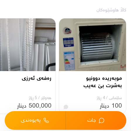
کاڵا هاوشێوەکان
موبەریدە دوونیو
رەفەی ئەرزی
بەشرت بێ عەیب
سلێمانی
/
4 ڕۆژ
هەولێر
/
5 ڕۆژ
100 دینار
500,000 دینار
چات
پەیوەندی