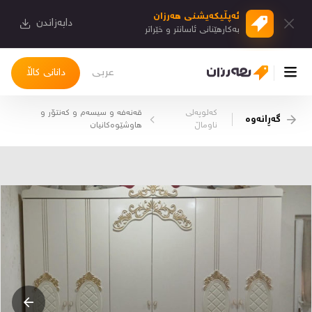
ئەپڵیكەیشنی هەرزان
دابەزاندن
بەكارهێنانی ئاسانتر و خێراتر
عربی
دانانی کاڵا
کەلوپەلی
قەنەفە و سیسەم و کەنتۆر و
گەڕانەوە
چوونەژوورەوە
ناوماڵ
هاوشێوەکانیان
کاڵاکانم
دیاریکراوەکانم
دوا بینراوەکان
چات