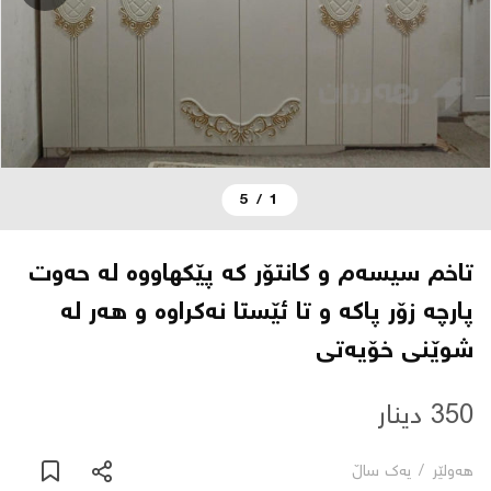
دەربارە
پەیوەندی
یاساکان
5
/
1
بڵاگ
تاخم سیسەم و کانتۆر کە پێکهاووە لە حەوت
شۆپەکان
پارچە زۆر پاکە و تا ئێستا نەکراوە و هەر لە
شوێنی خۆیەتی
عربی
350 دینار
هەولێر
/
یه‌ك ساڵ