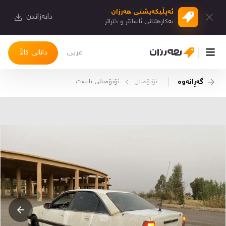
ئەپڵیكەیشنی هەرزان
دابەزاندن
بەكارهێنانی ئاسانتر و خێراتر
عربی
دانانی کاڵا
گەڕانەوە
ئۆتۆمبێل
ئۆتۆمبێلی تایبه‌ت
چوونەژوورەوە
کاڵاکانم
دیاریکراوەکانم
دوا بینراوەکان
چات