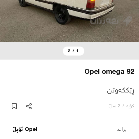
دەربارە
پەیوەندی
2
/
1
یاساکان
بڵاگ
Opel omega 92
شۆپەکان
ڕێککەوتن
کۆیە
/
2 ساڵ
عربی
براند
Opel ئۆپڵ