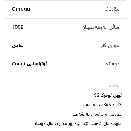
مۆدێڵ
Omega
ساڵی بەرهەمهێنان
1992
جۆری گێڕ
عادی
دەستە
ئۆتۆمبێلی تایبه‌ت
شرۆڤە