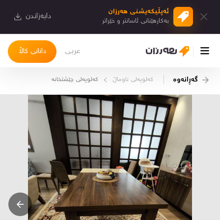
ئەپڵیكەیشنی هەرزان
دابەزاندن
بەكارهێنانی ئاسانتر و خێراتر
عربی
دانانی کاڵا
گەڕانەوە
کەلوپەلی ناوماڵ
کەلوپەلی چێشتخانە
چوونەژوورەوە
کاڵاکانم
دیاریکراوەکانم
دوا بینراوەکان
چات