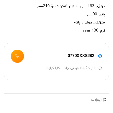
نرخ 130 هەزار 
0770XXX8282
لەم کاڵایەدا ناردنی چات ناکارا کراوە
ڕیپۆرت