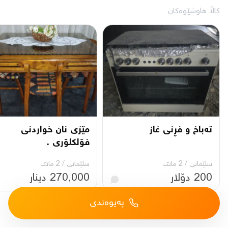
کاڵا هاوشێوەکان
تەباخ و فڕنی غاز
مێزی نان خواردنی
فۆلکلۆری .
سلێمانی
/
2 مانگ
سلێمانی
/
2 مانگ
200 دۆلار
270,000 دینار
پەیوەندی