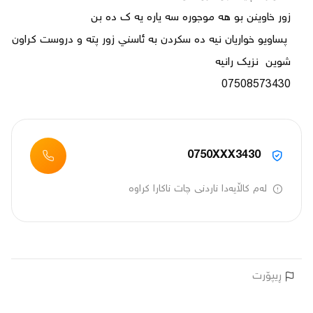
07508573430
0750XXX3430
لەم کاڵایەدا ناردنی چات ناکارا کراوە
ڕیپۆرت