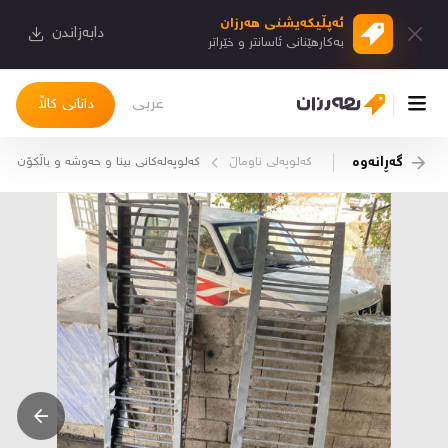
ئەپڵیكەیشنی هەرزان
دابەزاندن
بەكارهێنانی ئاسانتر و خێراتر
عربی
دانانی کاڵا
گەڕانەوە
کەلوپەلی ناوماڵ
کەلوپەلەکانی بینا و حەوشە و باڵکۆن
چوونەژوورەوە
کاڵاکانم
دیاریکراوەکانم
دوا بینراوەکان
چات