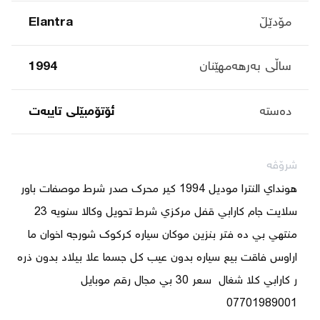
مۆدێڵ
Elantra
ساڵی بەرهەمهێنان
1994
دەستە
ئۆتۆمبێلی تایبه‌ت
شرۆڤە
هونداي النترا موديل 1994 كير محرك صدر شرط موصفات باور 
سلايت جام كارابي قفل مركزي شرط تحويل وكالا سنويه 23 
منتهي بي ده فتر بنزين موكان سياره كركوك شورجه اخوان ما 
اراوس فاقت بيع سياره بدون عيب كل جسما علا بيلاد بدون ذره 
ر كارابي كلا شغال  سعر 30 بي مجال رقم موبايل 
07701989001