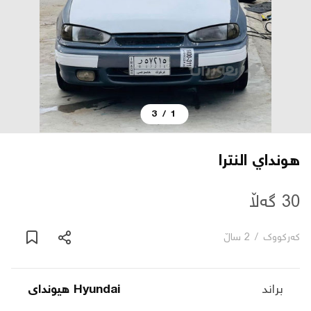
دەربارە
پەیوەندی
3
/
1
یاساکان
بڵاگ
هونداي النترا
شۆپەکان
30 گەڵا
کەرکووک
/
2 ساڵ
عربی
براند
Hyundai هیوندای