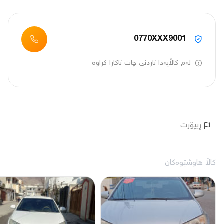
0770XXX9001
لەم کاڵایەدا ناردنی چات ناکارا کراوە
ڕیپۆرت
کاڵا هاوشێوەکان