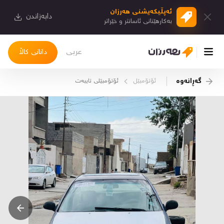
ئەپڵیكەیشنی هەرزان
دابەزاندن
بەكارهێنانی ئاسانتر و خێراتر
عربی
دانانی کاڵا
گەڕانەوە
ئۆتۆمبێل
ئۆتۆمبێلی تایبه‌ت
چوونەژوورەوە
کاڵاکانم
دیاریکراوەکانم
دوا بینراوەکان
چات