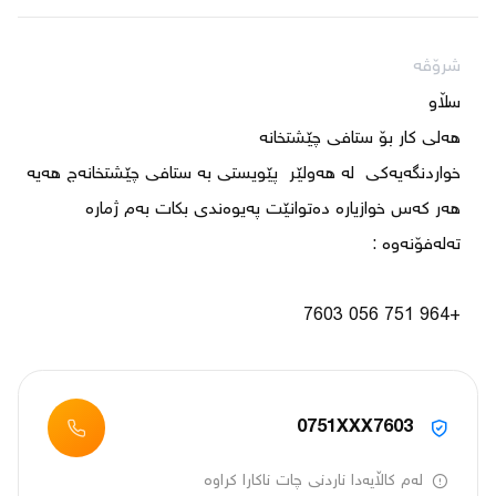
شرۆڤە
هەر کەس خوازیارە دەتوانێت پەیوەندی بکات بەم ژمارە 
+964 751 056 7603

0751XXX7603
لەم کاڵایەدا ناردنی چات ناکارا کراوە