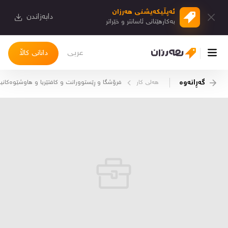
ئەپڵیكەیشنی هەرزان
دابەزاندن
بەكارهێنانی ئاسانتر و خێراتر
عربی
دانانی کاڵا
گەڕانەوە
هه‌لی کار
فرۆشگا و ڕێستوورانت و کافتێریا و هاوشێوەکانیا
چوونەژوورەوە
کاڵاکانم
دیاریکراوەکانم
دوا بینراوەکان
چات