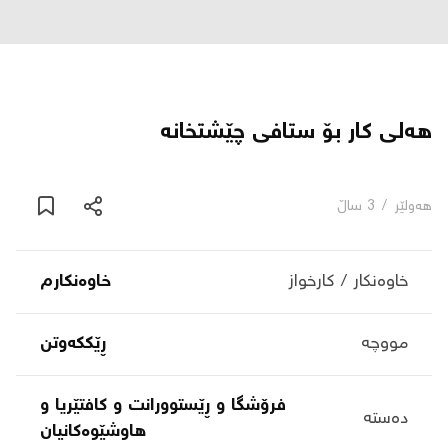
دەربارە
پەیوەندی
هەلی کار بۆ ستافی چێشتخانە
یاساکان
هەولێر
/
3 ساڵ
بڵاگ
شۆپەکان
خاوەنکار / کارخواز
خاوەنکارم
مووچە
ڕێککەوتن
عربی
فرۆشگا و ڕێستوورانت و کافتێریا و
دەستە
هاوشێوەکانیان