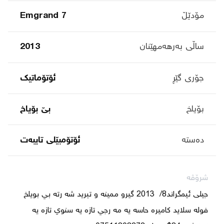
مۆدێڵ
Emgrand 7
ساڵی بەرهەمهێنان
2013
جۆری گێڕ
ئۆتۆماتیک
بۆیاخ
بێ بۆیاخ
دەستە
ئۆتۆمبێلی تایبه‌ت
شرۆڤە
جیلی ئیمگراند8/  2013 گيرو ممينه و تبريد شه رته بي بوياخ  
فوله سلايد كاميره حاسه يه مه رجي تازه يه سنوي تازه يه 