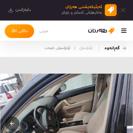
ئەپڵیكەیشنی هەرزان
دابەزاندن
بەكارهێنانی ئاسانتر و خێراتر
عربی
دانانی کاڵا
گەڕانەوە
ئۆتۆمبێل
ئۆتۆمبێلی تایبه‌ت
چوونەژوورەوە
کاڵاکانم
دیاریکراوەکانم
دوا بینراوەکان
چات