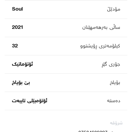
مۆدێڵ
Soul
ساڵی بەرهەمهێنان
2021
کیلۆمەتری ڕۆیشتوو
32
جۆری گێڕ
ئۆتۆماتیک
بۆیاخ
بێ بۆیاخ
دەستە
ئۆتۆمبێلی تایبه‌ت
شرۆڤە