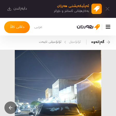
ئەپڵیكەیشنی هەرزان
دابەزاندن
بەكارهێنانی ئاسانتر و خێراتر
عربی
دانانی کاڵا
گەڕانەوە
ئۆتۆمبێل
ئۆتۆمبێلی تایبه‌ت
چوونەژوورەوە
کاڵاکانم
دیاریکراوەکانم
دوا بینراوەکان
چات