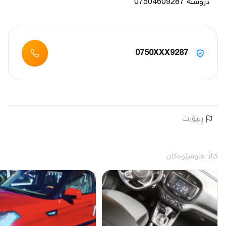
دروستە 07504609287
0750XXX9287
ڕیپۆرت
کاڵا هاوشێوەکان