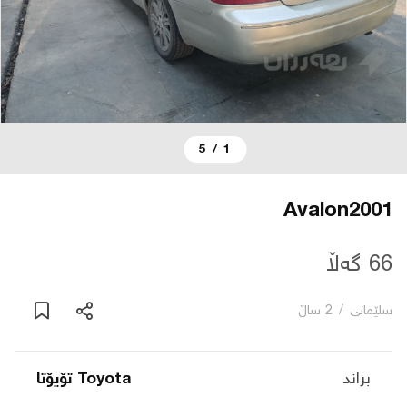
دەربارە
پەیوەندی
5
/
1
یاساکان
بڵاگ
Avalon2001
شۆپەکان
66 گەڵا
سلێمانی
/
2 ساڵ
عربی
براند
Toyota تۆیۆتا