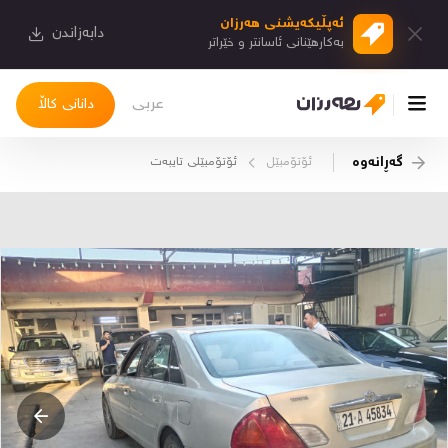
ئەپڵیكەیشنی هەرزان
دابەزاندن
بەكارهێنانی ئاسانتر و خێراتر
عربی
دانانی کاڵا
گەڕانەوە
ئۆتۆمبێل
ئۆتۆمبێلی تایبه‌ت
چوونەژوورەوە
کاڵاکانم
دیاریکراوەکانم
دوا بینراوەکان
چات