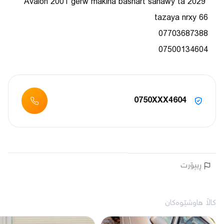
Avalon 2001 gerw makina bashart sanawy ta 2029 
07500134604 
0750XXX4604
ڕیپۆرت
کاڵا هاوشێوەکان