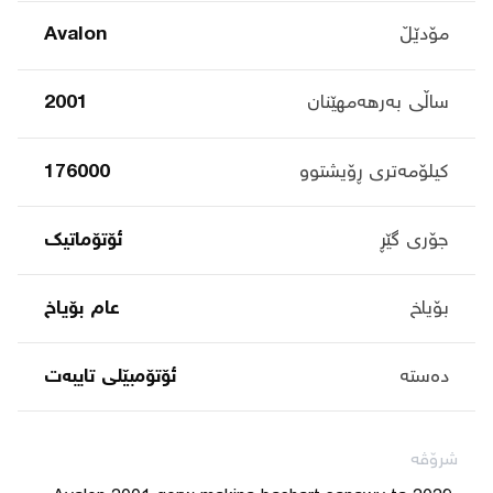
مۆدێڵ
Avalon
ساڵی بەرهەمهێنان
2001
کیلۆمەتری ڕۆیشتوو
176000
جۆری گێڕ
ئۆتۆماتیک
بۆیاخ
عام بۆیاخ
دەستە
ئۆتۆمبێلی تایبه‌ت
شرۆڤە