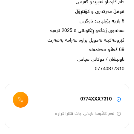
07740877310
0774XXX7310
لەم کاڵایەدا ناردنی چات ناکارا کراوە