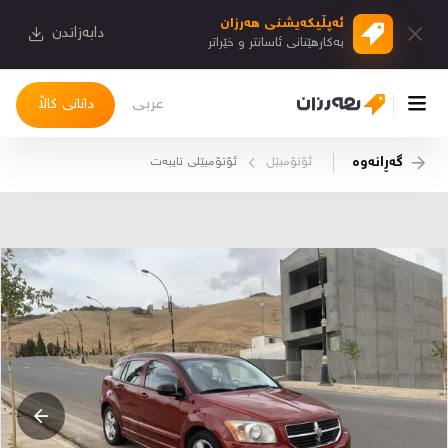
ئەپڵیكەیشنی هەرزان
دابەزاندن
بەكارهێنانی ئاسانتر و خێراتر
عربی
دانانی کاڵا
گەڕانەوە
ئۆتۆمبێل
ئۆتۆمبێلی تایبه‌ت
چوونەژوورەوە
کاڵاکانم
دیاریکراوەکانم
دوا بینراوەکان
چات