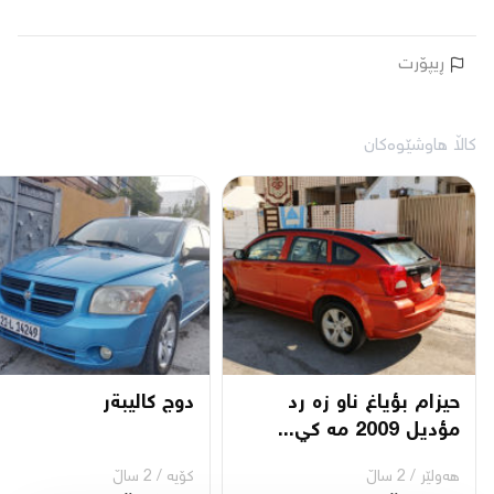
ڕیپۆرت
کاڵا هاوشێوەکان
حيزام بؤياغ ناو زه رد
دوج كاليبةر
مؤديل 2009 مه كي...
هەولێر
/
2 ساڵ
کۆیە
/
2 ساڵ