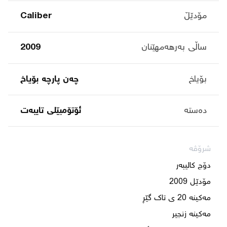
مۆدێڵ
Caliber
ساڵی بەرهەمهێنان
2009
بۆیاخ
چەن پارچە بۆیاخ
دەستە
ئۆتۆمبێلی تایبه‌ت
شرۆڤە